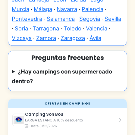
Murcia
·
Málaga
·
Navarra
·
Palencia
·
Pontevedra
·
Salamanca
·
Segovia
·
Sevilla
·
Soria
·
Tarragona
·
Toledo
·
Valencia
·
Vizcaya
·
Zamora
·
Zaragoza
·
Ávila
Preguntas frecuentes
¿Hay campings con supermercado
dentro?
OFERTAS EN CAMPINGS
Camping Son Bou
LARGA ESTANCIA 10% descuento
Hasta 31/12/2026