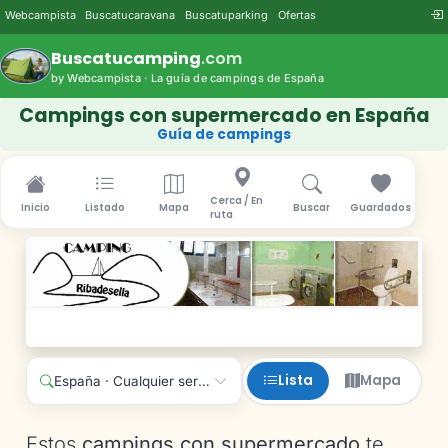
Webcampista
Buscatucaravana
Buscatuparking
Ofertas
Buscatucamping
.com
by Webcampista · La guía de campings de España
Campings con supermercado en España
Guía de campings
Cerca / En
Inicio
Listado
Mapa
Buscar
Guardados
ruta
Lista
Mapa
España · Cualquier servicio
Estos
campings con supermercado
te