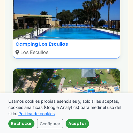
Camping Los Escullos
Los Escullos
Usamos cookies propias esenciales y, solo si las aceptas,
cookies analíticas (Google Analytics) para medir el uso del
sitio.
Política de cookies
Camping Madrid Arco Iris
Rechazar
Aceptar
Configurar
Villaviciosa de Odón