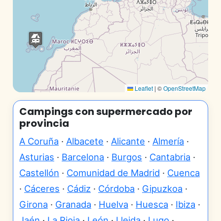
Leaflet
|
©
OpenStreetMap
Campings con supermercado por
provincia
A Coruña
·
Albacete
·
Alicante
·
Almería
·
Asturias
·
Barcelona
·
Burgos
·
Cantabria
·
Castellón
·
Comunidad de Madrid
·
Cuenca
·
Cáceres
·
Cádiz
·
Córdoba
·
Gipuzkoa
·
Girona
·
Granada
·
Huelva
·
Huesca
·
Ibiza
·
Jaén
·
La Rioja
·
León
·
Lleida
·
Lugo
·