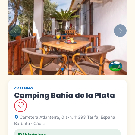
Anterior
Siguie
CAMPING
Camping Bahía de la Plata
Carretera Atlanterra, 0 s-n, 11393 Tarifa, España ·
Barbate · Cádiz
Abierto hoy