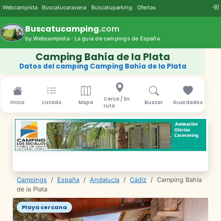
Webcampista
Buscatucaravana
Buscatuparking
Ofertas
Buscatucamping
.com
by Webcampista · La guía de campings de España
Camping Bahía de la Plata
Datos del camping Camping Bahía de la Plata
Cerca / En
Inicio
Listado
Mapa
Buscar
Guardados
ruta
Campings
/
España
/
Andalucía
/
Cádiz
/
Camping Bahía
de la Plata
Playa cercana