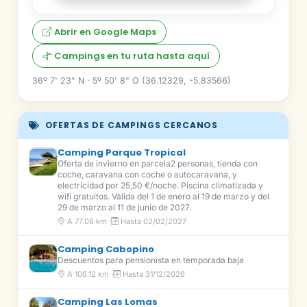
Abrir en Google Maps
Campings en tu ruta hasta aquí
36º 7' 23" N · 5º 50' 8" O (36.12329, -5.83566)
OFERTAS DE CAMPINGS CERCANOS
Camping Parque Tropical
Oferta de invierno en parcela2 personas, tienda con
coche, caravana con coche o autocaravana, y
electricidad por 25,50 €/noche. Piscina climatizada y
wifi gratuitos. Válida del 1 de enero al 19 de marzo y del
29 de marzo al 11 de junio de 2027.
A 77.08 km ·
Hasta 02/02/2027
Camping Cabopino
Descuentos para pensionista en temporada baja
A 106.12 km ·
Hasta 31/12/2026
Camping Las Lomas