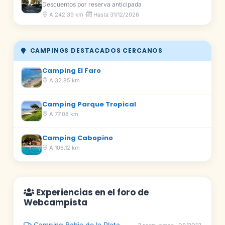
Descuentos por reserva anticipada
A 242.39 km ·
Hasta 31/12/2026
CAMPINGS DESTACADOS CERCANOS
Camping El Faro
A 32.85 km
Camping Parque Tropical
A 77.08 km
Camping Cabopino
A 106.12 km
Experiencias en el foro de
Webcampista
Camping Bahia de la Plata