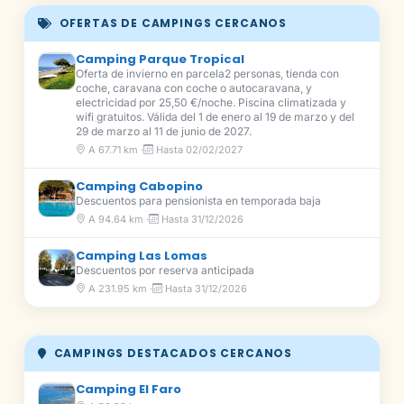
OFERTAS DE CAMPINGS CERCANOS
Camping Parque Tropical
Oferta de invierno en parcela2 personas, tienda con
coche, caravana con coche o autocaravana, y
electricidad por 25,50 €/noche. Piscina climatizada y
wifi gratuitos. Válida del 1 de enero al 19 de marzo y del
29 de marzo al 11 de junio de 2027.
A 67.71 km ·
Hasta 02/02/2027
Camping Cabopino
Descuentos para pensionista en temporada baja
A 94.64 km ·
Hasta 31/12/2026
Camping Las Lomas
Descuentos por reserva anticipada
A 231.95 km ·
Hasta 31/12/2026
CAMPINGS DESTACADOS CERCANOS
Camping El Faro