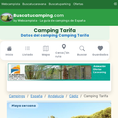
Webcampista
Buscatucaravana
Buscatuparking
Ofertas
Buscatucamping
.com
by Webcampista · La guía de campings de España
Camping Tarifa
Datos del camping Camping Tarifa
Cerca / En
Inicio
Listado
Mapa
Buscar
Guardados
ruta
Campings
/
España
/
Andalucía
/
Cádiz
/
Camping Tarifa
Playa cercana