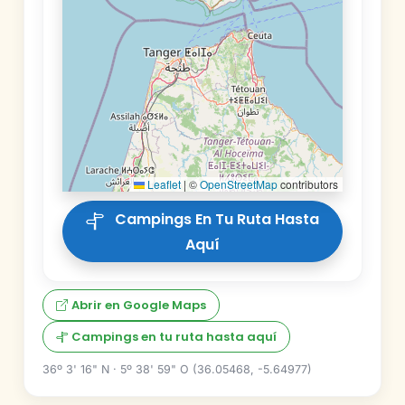
Leaflet
|
©
OpenStreetMap
contributors
Campings En Tu Ruta Hasta
Aquí
Abrir en Google Maps
Campings en tu ruta hasta aquí
36º 3' 16" N · 5º 38' 59" O (36.05468, -5.64977)