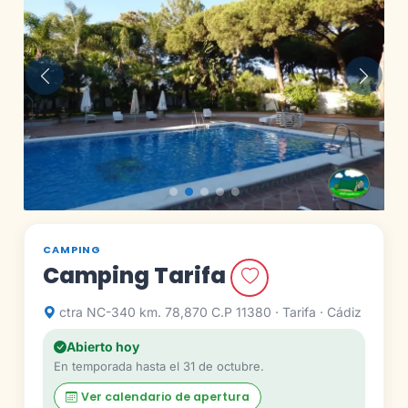
Anterior
Siguie
CAMPING
Camping Tarifa
ctra NC-340 km. 78,870 C.P 11380 · Tarifa · Cádiz
Abierto hoy
En temporada hasta el 31 de octubre.
Ver calendario de apertura