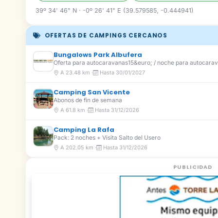
39º 34' 46" N · -0º 26' 41" E (39.579585, -0.444941)
OFERTAS DE CAMPINGS CERCANOS
Bungalows Park Albufera
Oferta para autocaravanas15&euro; / noche para autocarav
A 23.48 km ·
Hasta 30/01/2027
Camping San Vicente
Abonos de fin de semana
A 61.8 km ·
Hasta 31/12/2026
Camping La Rafa
Pack: 2 noches + Visita Salto del Usero
A 202.05 km ·
Hasta 31/12/2026
PUBLICIDAD