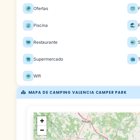
Ofertas
P
Piscina
Restaurante
S
Supermercado
T
Wifi
MAPA DE CAMPING VALENCIA CAMPER PARK
+
−