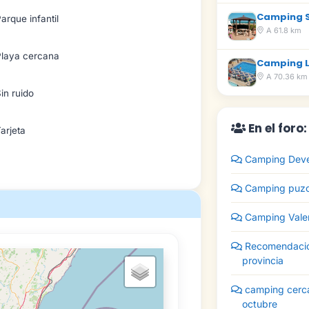
Camping S
arque infantil
A 61.8 km
Playa cercana
Camping L
A 70.36 km
in ruido
En el foro
arjeta
Camping Deves
Camping puzol
Camping Valen
Recomendació
provincia
camping cerca
octubre