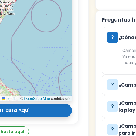
Preguntas f
¿Dónde
Campin
Valenc
mapa y
¿Campi
Leaflet
|
©
OpenStreetMap
contributors
¿Campi
 Hasta Aquí
la pla
¿Campi
 hasta aquí
para i