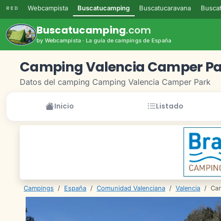
Webcampista
Buscatucamping
Buscatucaravana
Buscat
RED
Buscatucamping
.com
by Webcampista · La guía de campings de España
Camping Valencia Camper Pa
Datos del camping Camping Valencia Camper Park
Inicio
Listado
Campings
/
España
/
Comunidad Valenciana
/
Valencia
/
Cam