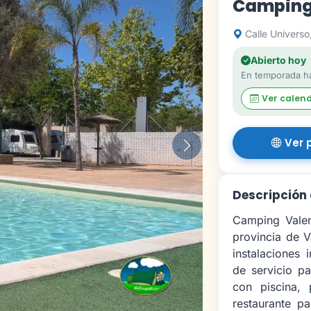
Camping
Calle Universo,
Abierto hoy
En temporada ha
Ver calen
Ver 
Siguiente
Descripción
Camping Valen
provincia de V
instalaciones 
de servicio p
con piscina,
restaurante pa