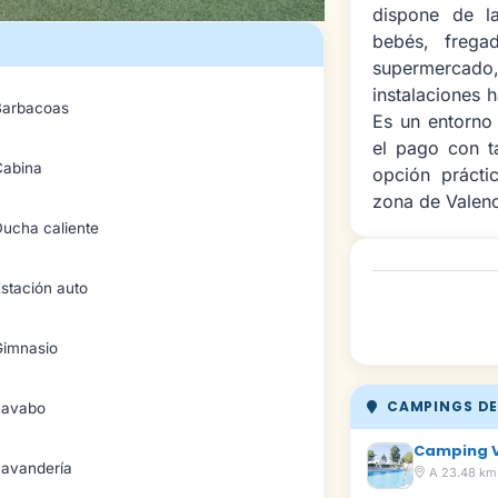
dispone de l
bebés, frega
supermercad
instalaciones 
Barbacoas
Es un entorno 
el pago con t
Cabina
opción prácti
zona de Valenc
Ducha caliente
stación auto
Gimnasio
CAMPINGS DE
Lavabo
Camping V
Lavandería
A 23.48 km