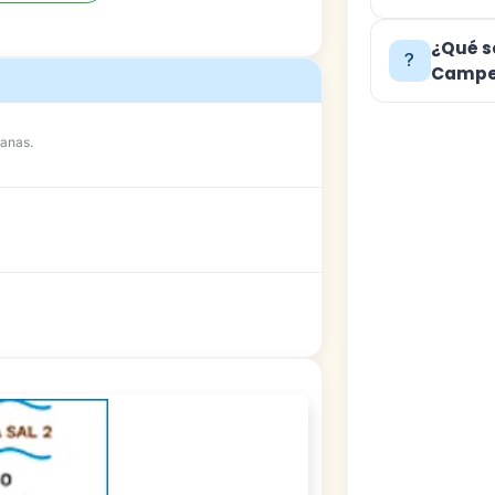
¿Qué s
Campe
anas.