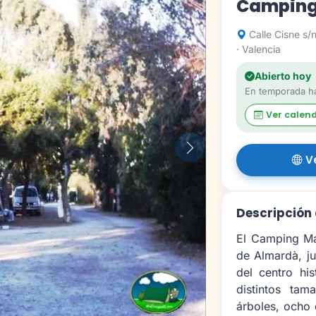
Camping
Calle Cisne s/
· Valencia
Abierto hoy
En temporada ha
Ver calen
Siguiente
V
Descripción
El Camping Mal
de Almardà, ju
del centro hi
distintos ta
árboles, ocho d