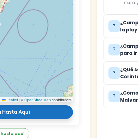
mapa y
¿Campi
la pla
¿Campi
para i
¿Qué s
Corint
¿Cómo 
Malvar
Leaflet
|
©
OpenStreetMap
contributors
 Hasta Aquí
 hasta aquí