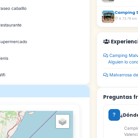
aseo caballlo
Camping S
A 73.78 km
Restaurante
Experienc
Supermercado
Camping Malva
Tenis
Alguien lo con
Malvarrosa de
ifi
Preguntas f
¿Dónde
Campin
Valenc