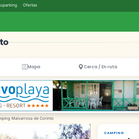
uparking
Ofertas
to
Mapa
Cerca / En ruta
ping Malvarrosa de Corinto
CAMPING