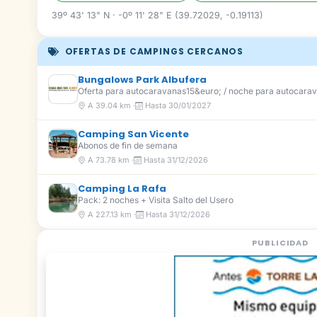
39º 43' 13" N · -0º 11' 28" E (39.72029, -0.19113)
OFERTAS DE CAMPINGS CERCANOS
Bungalows Park Albufera
Oferta para autocaravanas15&euro; / noche para autocarav
A 39.04 km ·
Hasta 30/01/2027
Camping San Vicente
Abonos de fin de semana
A 73.78 km ·
Hasta 31/12/2026
Camping La Rafa
Pack: 2 noches + Visita Salto del Usero
A 227.13 km ·
Hasta 31/12/2026
PUBLICIDAD