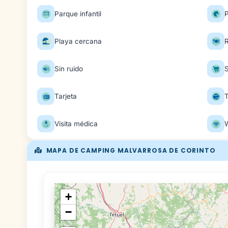
Parque infantil
P
Playa cercana
Sin ruido
Tarjeta
Visita médica
W
MAPA DE CAMPING MALVARROSA DE CORINTO
+
−