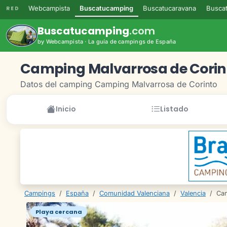
Webcampista
Buscatucamping
Buscatucaravana
Buscat
RED
Buscatucamping
.com
by Webcampista · La guía de campings de España
Camping Malvarrosa de Corin
Datos del camping Camping Malvarrosa de Corinto
Inicio
Listado
Campings
/
España
/
Comunidad Valenciana
/
Valencia
/
Cam
Playa cercana