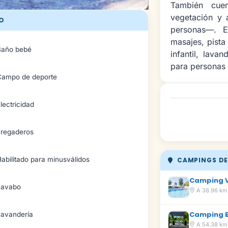
También cue
vegetación y 
O
personas—. E
masajes, pista
Baño bebé
infantil, lava
para personas 
Campo de deporte
lectricidad
Fregaderos
abilitado para minusválidos
CAMPINGS DE
Camping V
Lavabo
A 38.96 km
Camping 
Lavandería
A 54.38 km