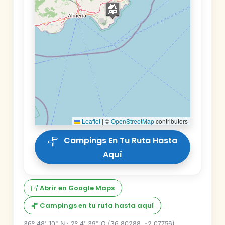
Leaflet
|
©
OpenStreetMap
contributors
Campings En Tu Ruta Hasta
Aquí
Abrir en Google Maps
Campings en tu ruta hasta aquí
36º 48' 10" N · 2º 4' 39" O (36.80288, -2.07756)