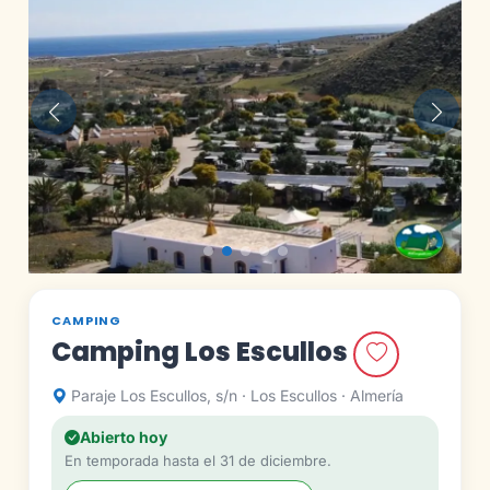
Anterior
Siguie
CAMPING
Camping Los Escullos
Paraje Los Escullos, s/n · Los Escullos · Almería
Abierto hoy
En temporada hasta el 31 de diciembre.