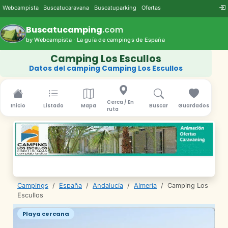
Webcampista
Buscatucaravana
Buscatuparking
Ofertas
Buscatucamping
.com
by Webcampista · La guía de campings de España
Camping Los Escullos
Datos del camping Camping Los Escullos
Cerca / En
Inicio
Listado
Mapa
Buscar
Guardados
ruta
Campings
/
España
/
Andalucía
/
Almería
/
Camping Los
Escullos
Playa cercana