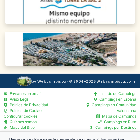
by Webcampista · © 2004-2026 Webcampista.com
Envíanos un email
Listado de Campings
Aviso Legal
Campings en España
Política de Privacidad
Campings en Comunidad
Política de Cookies
Valenciana
Configurar cookies
Mapa de Campings
Quiénes somos
Campings en Ruta
Mapa del Sitio
Campings por Destinos
Blog
Servicios por Provincia
Menú Profesionales
Usamos cookies propias esenciales y, solo si las aceptas,