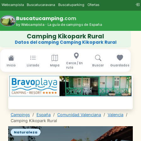
Webcampista
Buscatucaravana
Buscatuparking
Ofertas
Buscatucamping
.com
by Webcampista · La guía de campings de España
Camping Kikopark Rural
Datos del camping Camping Kikopark Rural
Cerca / En
Inicio
Listado
Mapa
Buscar
Guardados
ruta
Campings
/
España
/
Comunidad Valenciana
/
Valencia
/
Camping Kikopark Rural
Naturaleza