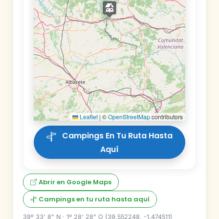
Leaflet
|
©
OpenStreetMap
contributors
Campings En Tu Ruta Hasta
Aquí
Abrir en Google Maps
Campings en tu ruta hasta aquí
39º 33' 8" N · 1º 28' 28" O (39.552248, -1.474511)