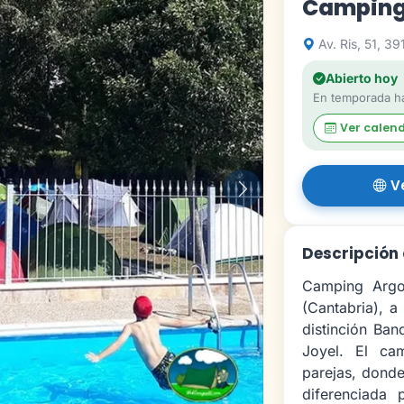
Camping
Av. Ris, 51, 39
Abierto hoy
En temporada ha
Ver calen
V
Siguiente
Descripción
Camping Argo
(Cantabria), a
distinción Ban
Joyel. El ca
parejas, dond
diferenciada 