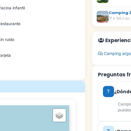
iscina infantil
Camping 
A 106.2 km
Restaurante
Experienc
in ruido
Camping argo
arjeta
Preguntas f
¿Dónde
Campin
puedes