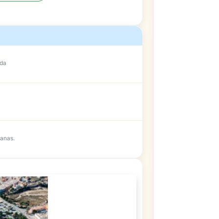
ada
anas.