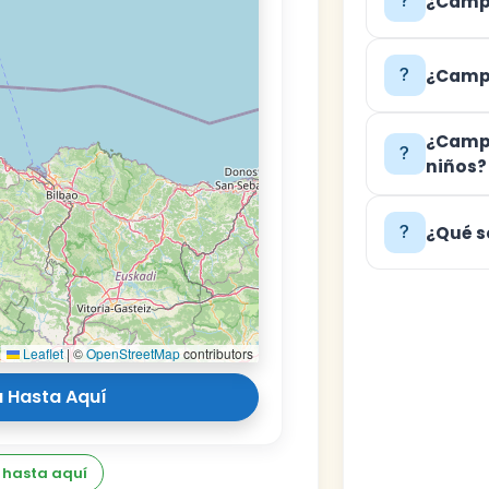
¿Campi
¿Campi
¿Campi
niños?
¿Qué s
Leaflet
|
©
OpenStreetMap
contributors
 Hasta Aquí
 hasta aquí