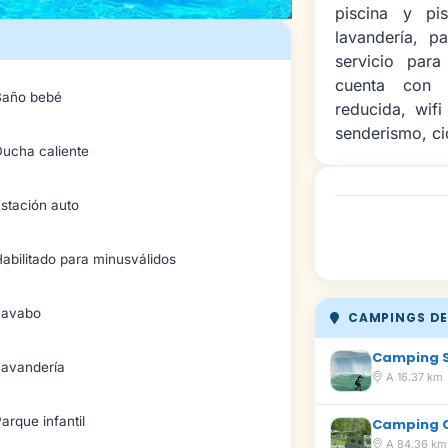
piscina y pis
lavandería, p
servicio par
cuenta con a
Baño bebé
reducida, wif
senderismo, ci
Ducha caliente
stación auto
abilitado para minusválidos
Lavabo
CAMPINGS DE
Camping 
Lavandería
A 16.37 km
arque infantil
Camping 
A 84.36 km