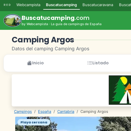
Webcampista
Buscatucamping
Buscatucaravana
Buscat
RED
Buscatucamping
.com
by Webcampista · La guía de campings de España
Camping Argos
Datos del camping Camping Argos
Inicio
Listado
Campings
/
España
/
Cantabria
/
Camping Argos
Playa cercana