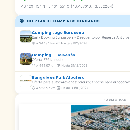
43º 29' 13" N · 3º 31' 55" O (43.487016, -3.532204)
OFERTAS DE CAMPINGS CERCANOS
Camping Lago Barasona
Early Booking Bungalows - Descuento por Reserva Anticip
A 347.84 km ·
Hasta 31/12/2026
Camping El Solsonés
Oferta 27€ la noche
A 444.97 km ·
Hasta 31/12/2026
Bungalows Park Albufera
Oferta para autocaravanas15&euro; / noche para autocarav
A 528.57 km ·
Hasta 30/01/2027
PUBLICIDAD