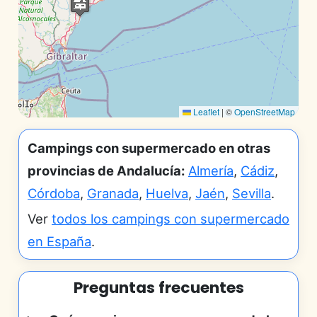
Leaflet
|
©
OpenStreetMap
Campings con supermercado en otras
provincias de Andalucía:
Almería
,
Cádiz
,
Córdoba
,
Granada
,
Huelva
,
Jaén
,
Sevilla
.
Ver
todos los campings con supermercado
en España
.
Preguntas frecuentes