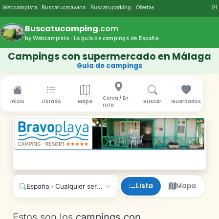
Webcampista
Buscatucaravana
Buscatuparking
Ofertas
Buscatucamping
.com
by Webcampista · La guía de campings de España
Campings con supermercado en Málaga
Guía de campings
Cerca / En
Inicio
Listado
Mapa
Buscar
Guardados
ruta
Lista
Mapa
España · Cualquier servicio
Estos son los
campings con