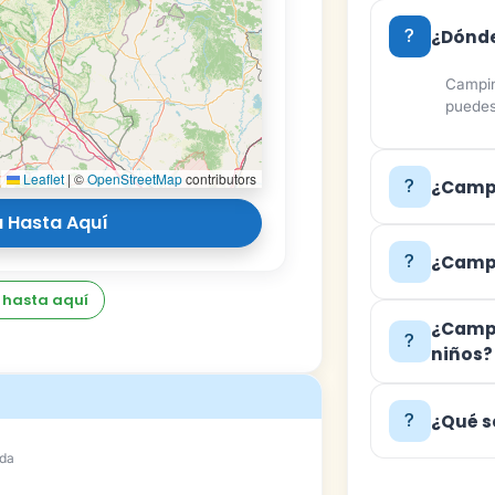
¿Dónde
Campin
puedes
Leaflet
|
©
OpenStreetMap
contributors
¿Camp
 Hasta Aquí
¿Campi
 hasta aquí
¿Campi
niños?
¿Qué s
ada