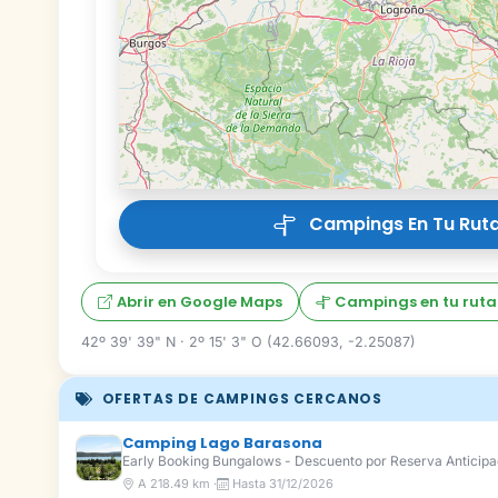
Campings En Tu Ruta
Abrir en Google Maps
Campings en tu ruta
42º 39' 39" N · 2º 15' 3" O (42.66093, -2.25087)
OFERTAS DE CAMPINGS CERCANOS
Camping Lago Barasona
Early Booking Bungalows - Descuento por Reserva Anticip
A 218.49 km ·
Hasta 31/12/2026