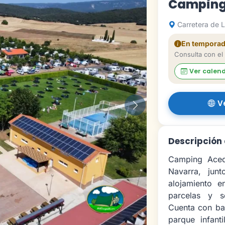
Camping
Carretera de L
En tempora
Consulta con el
Ver calen
V
Siguiente
Descripción
Camping Aced
Navarra, jun
alojamiento e
parcelas y s
Cuenta con bar
parque infant