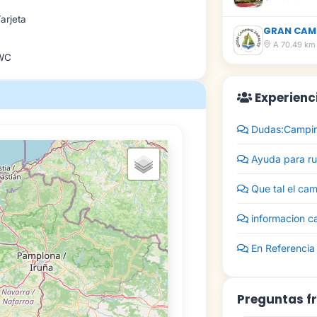
arjeta
GRAN CAM
A 70.49 km
WC
Experienc
Dudas:Campin
Ayuda para r
Que tal el ca
informacion 
En Referencia
Preguntas f