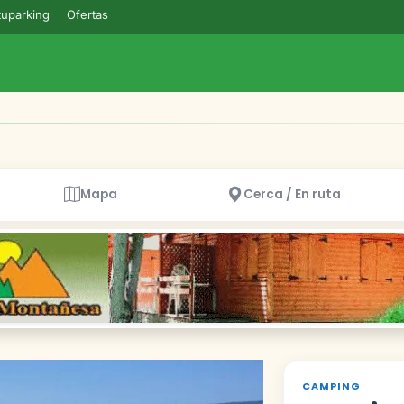
uparking
Ofertas
Mapa
Cerca / En ruta
CAMPING