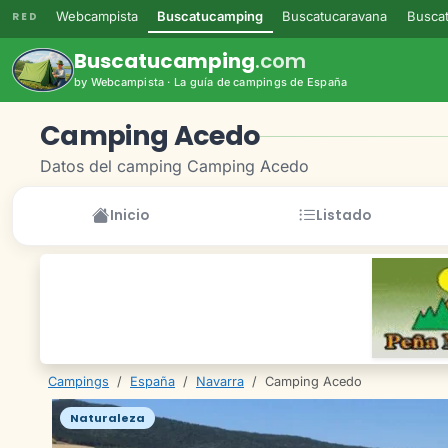
Webcampista
Buscatucamping
Buscatucaravana
Buscat
RED
Buscatucamping
.com
by Webcampista · La guía de campings de España
Camping Acedo
Datos del camping Camping Acedo
Inicio
Listado
Campings
/
España
/
Navarra
/
Camping Acedo
Naturaleza