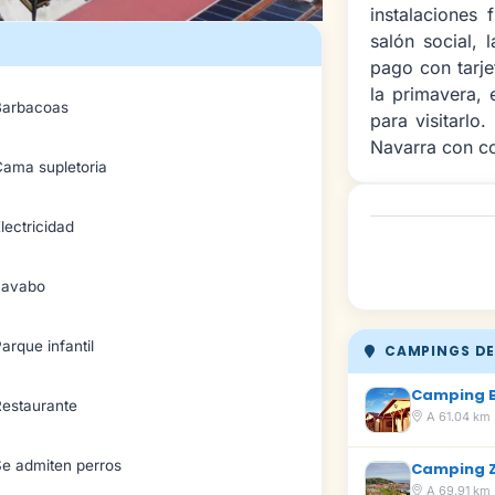
instalaciones
salón social, 
pago con tarje
la primavera,
Barbacoas
para visitarlo
Navarra con c
Cama supletoria
lectricidad
Lavabo
arque infantil
CAMPINGS DE
Camping 
Restaurante
A 61.04 km
Se admiten perros
Camping 
A 69.91 km