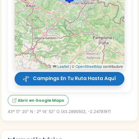
Leaflet
|
©
OpenStreetMap
contributors
Campings En Tu Ruta Hasta Aquí
Abrir en Google Maps
43º 17' 20" N · 2º 14' 52" O (43.2890502, -2.2478197)