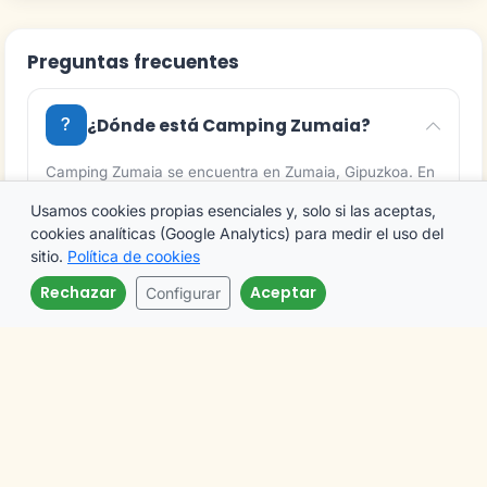
Preguntas frecuentes
¿Dónde está Camping Zumaia?
Camping Zumaia se encuentra en Zumaia, Gipuzkoa. En
la ficha puedes ver su ubicación exacta en el mapa y
Usamos cookies propias esenciales y, solo si las aceptas,
cómo llegar.
cookies analíticas (Google Analytics) para medir el uso del
sitio.
Política de cookies
Rechazar
Aceptar
¿Camping Zumaia tiene piscina?
Configurar
Llamar
Email
¿Camping Zumaia es adecuado para
ir con niños?
¿Qué servicios ofrece Camping
Zumaia?