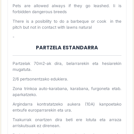
Pets are allowed always if they go leashed. Ii is
forbidden dangerous breeds
There is a posibility to do a barbeque or cook in the
pitch but not in contact with lawns natural
-
PARTZELA ESTANDARRA
Partzelak 70m2-ak dira, belarrarekin eta hesiarekin
mugatuta.
2/6 pertsonentzako edukiera.
Zona trinkoa auto-karabana, karabana, furgoneta etab.
aparkatzeko.
Argindarra kontratatzeko aukera (10A) kanpoetako
entxufe europarrarekin eta ura.
Txakurrak onartzen dira beti ere lotuta eta arraza
arriskutsuak ez direnean.