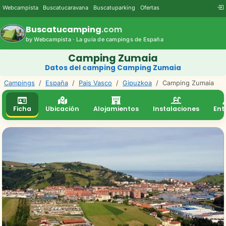
Webcampista
Buscatucaravana
Buscatuparking
Ofertas
Buscatucamping
.com
by Webcampista · La guía de campings de España
Camping Zumaia
Datos del camping Camping Zumaia
Campings
/
España
/
Pais Vasco
/
Gipuzkoa
/
Camping Zumaia
Ficha
Ubicación
Alojamientos
Instalaciones
Ent