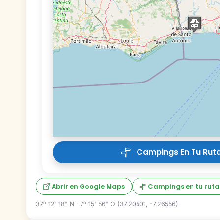
Campings En Tu Ruta
Abrir en Google Maps
Campings en tu ruta
37º 12' 18" N · 7º 15' 56" O (37.20501, -7.26556)