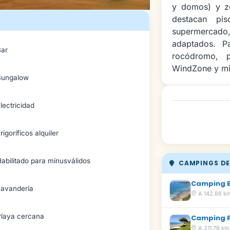
y domos) y zo
destacan pisc
supermercado,
adaptados. P
Bar
rocódromo, p
WindZone y mi
Bungalow
lectricidad
rigoríficos alquiler
abilitado para minusválidos
CAMPINGS DE
Camping E
Lavandería
A 142.86 k
Playa cercana
Camping P
A 211.78 km