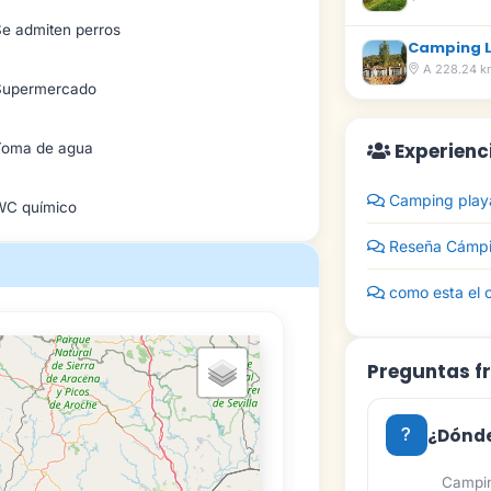
Se admiten perros
Camping La
A 228.24 k
Supermercado
Experienc
Toma de agua
Camping playa
WC químico
Reseña Cámpi
como esta el 
Preguntas f
¿Dónde
Campin