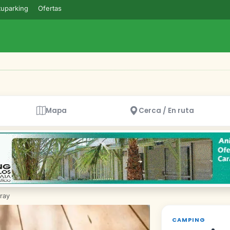
uparking
Ofertas
Mapa
Cerca / En ruta
ray
CAMPING