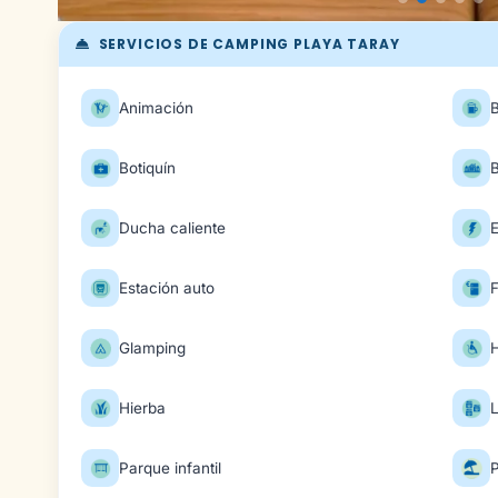
SERVICIOS DE CAMPING PLAYA TARAY
Animación
Botiquín
Ducha caliente
E
Estación auto
F
Glamping
H
Hierba
Parque infantil