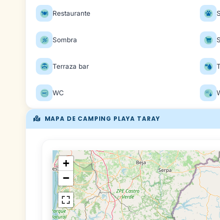
Restaurante
Sombra
Terraza bar
WC
MAPA DE CAMPING PLAYA TARAY
+
−