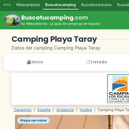
Webcampista
Buscatucamping
Buscatucaravana
Buscat
RED
Buscatucamping
.com
by Webcampista · La guía de campings de España
Camping Playa Taray
Datos del camping Camping Playa Taray
Inicio
Listado
Campings
/
España
/
Andalucía
/
Huelva
/
Camping Playa Ta
Playa cercana