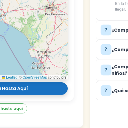
En la 
llegar.
¿Campi
¿Campi
¿Campi
niños?
Leaflet
|
©
OpenStreetMap
contributors
 Hasta Aquí
¿Qué s
 hasta aquí