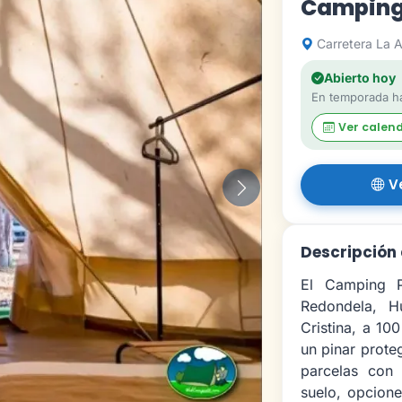
Camping
Carretera La An
Abierto hoy
En temporada ha
Ver calen
V
Siguiente
Descripción
El Camping P
Redondela, Hu
Cristina, a 10
un pinar prote
parcelas con 
suelo, opcion