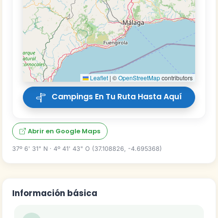
Leaflet
|
©
OpenStreetMap
contributors
Campings En Tu Ruta Hasta Aquí
Abrir en Google Maps
37º 6' 31" N · 4º 41' 43" O (37.108826, -4.695368)
Información básica