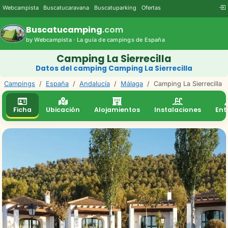
Webcampista
Buscatucaravana
Buscatuparking
Ofertas
Buscatucamping
.com
by Webcampista · La guía de campings de España
Camping La Sierrecilla
Datos del camping Camping La Sierrecilla
Campings
/
España
/
Andalucía
/
Málaga
/
Camping La Sierrecilla
Ficha
Ubicación
Alojamientos
Instalaciones
Ent