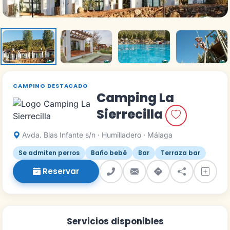
CAMPING DESTACADO
Camping La
Sierrecilla
Avda. Blas Infante s/n · Humilladero · Málaga
Se admiten perros
Baño bebé
Bar
Terraza bar
Reservar
Servicios disponibles