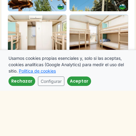
Usamos cookies propias esenciales y, solo si las aceptas,
cookies analíticas (Google Analytics) para medir el uso del
Ver todas las fotos (33)
sitio.
Política de cookies
Rechazar
Aceptar
Configurar
Llamar
Email
Preguntas frecuentes
¿Dónde está Camping La Sierrecilla?
Camping La Sierrecilla se encuentra en Humilladero,