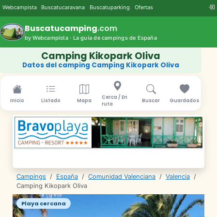
Webcampista
Buscatucaravana
Buscatuparking
Ofertas
Buscatucamping
.com
by Webcampista · La guía de campings de España
Camping Kikopark Oliva
Datos del camping Camping Kikopark Oliva
Cerca / En
Inicio
Listado
Mapa
Buscar
Guardados
ruta
Campings
/
España
/
Comunidad Valenciana
/
Valencia
/
Camping Kikopark Oliva
Playa cercana