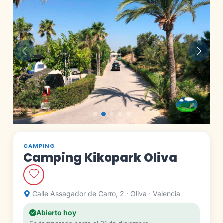
Anterior
Siguie
CAMPING
Camping Kikopark Oliva
Calle Assagador de Carro, 2 · Oliva · Valencia
Abierto hoy