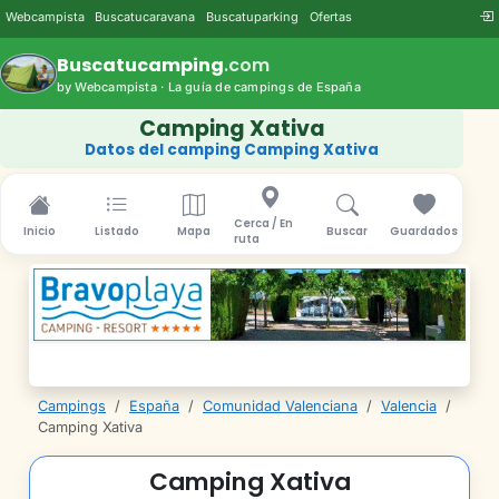
Webcampista
Buscatucaravana
Buscatuparking
Ofertas
Buscatucamping
.com
by Webcampista · La guía de campings de España
Camping Xativa
Datos del camping Camping Xativa
Cerca / En
Inicio
Listado
Mapa
Buscar
Guardados
ruta
Campings
/
España
/
Comunidad Valenciana
/
Valencia
/
Camping Xativa
Camping Xativa