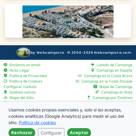
by Webcampista · © 2004-2026 Webcampista.com
Envíanos un email
Listado de Campings
Aviso Legal
Campings en España
Política de Privacidad
Campings en la Costa Brava
Política de Cookies
Campings en la Costa Dorada
Configurar cookies
Mapa de Campings
Quiénes somos
Campings en Ruta
Mapa del Sitio
Campings por Destinos
Blog
Servicios por Provincia
Menú Profesionales
Usamos cookies propias esenciales y, solo si las aceptas,
cookies analíticas (Google Analytics) para medir el uso del
sitio.
Política de cookies
Rechazar
Aceptar
Configurar