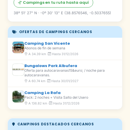
Campings en tu ruta hasta aquí
38º 51' 27" N · -0º 30' 13" E (38.8576546, -0.5037655)
OFERTAS DE CAMPINGS CERCANOS
Camping San Vicente
Abonos de fin de semana
A 34.39 km ·
Hasta 31/12/2026
Bungalows Park Albufera
Oferta para autocaravanas15&euro; / noche para
autocaravanas.
A 60.74 km ·
Hasta 30/01/2027
Camping La Rafa
Pack: 2 noches + Visita Salto del Usero
A 136.82 km ·
Hasta 31/12/2026
CAMPINGS DESTACADOS CERCANOS