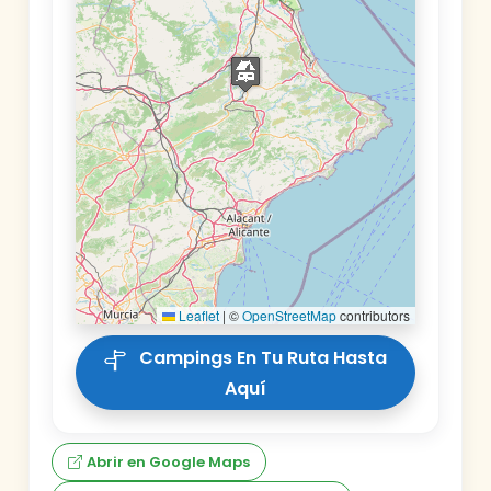
Leaflet
|
©
OpenStreetMap
contributors
Campings En Tu Ruta Hasta
Aquí
Abrir en Google Maps