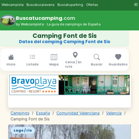
Webcampista
Buscatucaravana
Buscatuparking
Ofertas
Buscatucamping
.com
by Webcampista · La guía de campings de España
Camping Font de Sis
Datos del camping Camping Font de Sis
Cerca / En
Inicio
Listado
Mapa
Buscar
Guardados
ruta
Campings
/
España
/
Comunidad Valenciana
/
Valencia
/
Camping Font de Sis
Lago / río