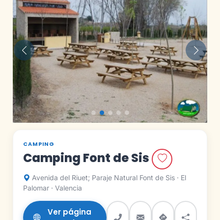
Anterior
Siguie
CAMPING
Camping Font de Sis
Avenida del Riuet; Paraje Natural Font de Sis · El
Palomar · Valencia
Ver página