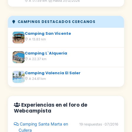
A 177.59 km ·
Hasta 31/12/2026
CAMPINGS DESTACADOS CERCANOS
Camping San Vicente
A 13.83 km
Camping L`Alqueria
A 22.37 km
Camping Valencia El Saler
A 24.61 km
Experiencias en el foro de
Webcampista
Camping Santa Marta en
19 respuestas · 07/2016
Cullera