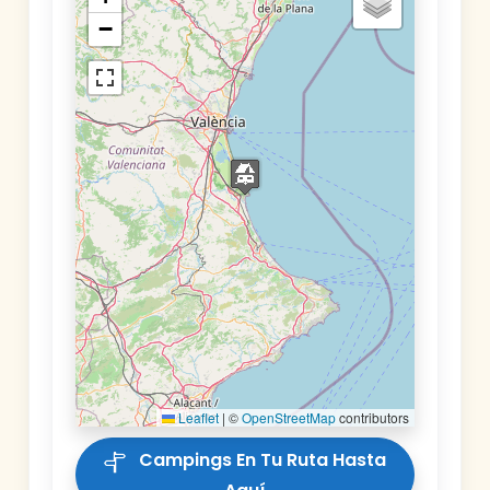
−
Leaflet
|
©
OpenStreetMap
contributors
Campings En Tu Ruta Hasta