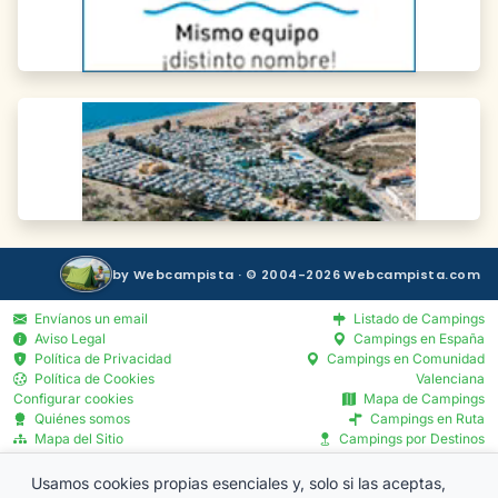
by Webcampista · © 2004-2026 Webcampista.com
Envíanos un email
Listado de Campings
Aviso Legal
Campings en España
Política de Privacidad
Campings en Comunidad
Política de Cookies
Valenciana
Configurar cookies
Mapa de Campings
Quiénes somos
Campings en Ruta
Mapa del Sitio
Campings por Destinos
Blog
Servicios por Provincia
Menú Profesionales
Usamos cookies propias esenciales y, solo si las aceptas,