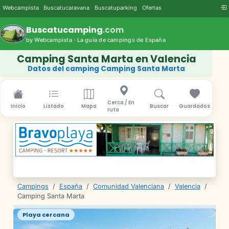
Webcampista
Buscatucaravana
Buscatuparking
Ofertas
Buscatucamping
.com
by Webcampista · La guía de campings de España
Camping Santa Marta en Valencia
Datos del camping Camping Santa Marta
Cerca / En
Inicio
Listado
Mapa
Buscar
Guardados
ruta
Campings
/
España
/
Comunidad Valenciana
/
Valencia
/
Camping Santa Marta
Playa cercana