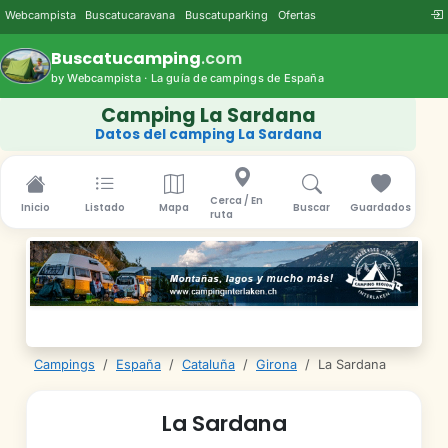
Webcampista
Buscatucaravana
Buscatuparking
Ofertas
Buscatucamping
.com
by Webcampista · La guía de campings de España
Camping La Sardana
Datos del camping La Sardana
Cerca / En
Inicio
Listado
Mapa
Buscar
Guardados
ruta
Campings
/
España
/
Cataluña
/
Girona
/
La Sardana
La Sardana