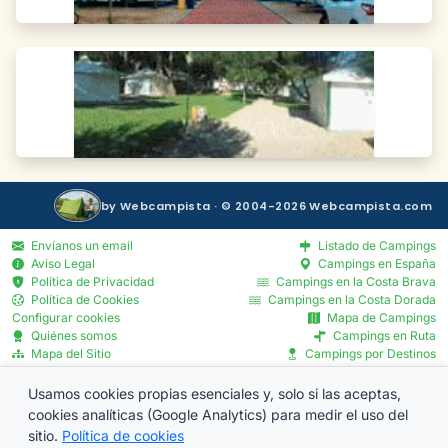
by Webcampista · © 2004-2026 Webcampista.com
Envíanos un email
Listado de Campings
Aviso Legal
Campings en España
Política de Privacidad
Campings en la Costa Brava
Política de Cookies
Campings en la Costa Dorada
Configurar cookies
Mapa de Campings
Quiénes somos
Campings en Ruta
Mapa del Sitio
Campings por Destinos
Blog
Servicios por Provincia
Menú Profesionales
Usamos cookies propias esenciales y, solo si las aceptas,
cookies analíticas (Google Analytics) para medir el uso del
sitio.
Política de cookies