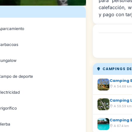
para personas
calefacción, w
y pago con tar
Aparcamiento
Barbacoas
Bungalow
CAMPINGS DE
Campo de deporte
Camping E
A 54.68 km
lectricidad
Camping La
A 59.59 km
rigorífico
Camping 
Hierba
A 67.4 km