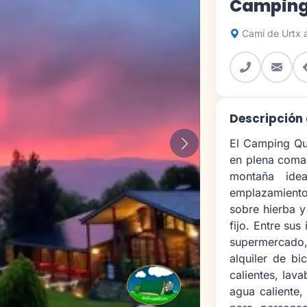
Camping
Camí de Urtx a
Descripció
El Camping Que
Siguiente
en plena comar
montaña idea
emplazamiento 
sobre hierba y
fijo. Entre sus
supermercado,
alquiler de bi
calientes, lav
agua caliente,