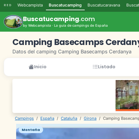
Webcampista
Buscatucamping
Buscatucaravana
Buscat
RED
Buscatucamping
.com
by Webcampista · La guía de campings de España
Camping Basecamps Cerdan
Datos del camping Camping Basecamps Cerdanya
Inicio
Listado
Campings
/
España
/
Cataluña
/
Girona
/
Camping Basecam
Montaña