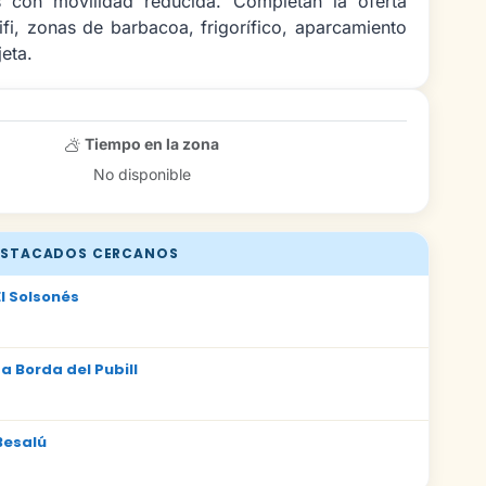
 con movilidad reducida. Completan la oferta
ifi, zonas de barbacoa, frigorífico, aparcamiento
jeta.
Tiempo en la zona
No disponible
STACADOS CERCANOS
l Solsonés
 Borda del Pubill
Besalú