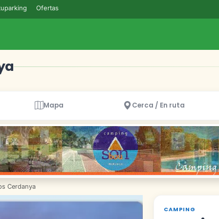
uparking
Ofertas
ya
Mapa
Cerca / En ruta
ps Cerdanya
CAMPING