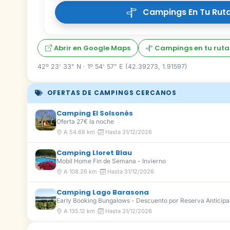
Campings En Tu Ruta
Abrir en Google Maps
Campings en tu ruta
42º 23' 33" N · 1º 54' 57" E (42.39273, 1.91597)
OFERTAS DE CAMPINGS CERCANOS
Camping El Solsonés
Oferta 27€ la noche
A 54.68 km ·
Hasta 31/12/2026
Camping Lloret Blau
Mobil Home Fin de Semana - Invierno
A 108.26 km ·
Hasta 31/12/2026
Camping Lago Barasona
Early Booking Bungalows - Descuento por Reserva Anticip
A 135.12 km ·
Hasta 31/12/2026