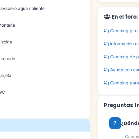
Lavadero agua caliente
En el foro
Montaña
Camping giro
iscina
información c
Camping de p
in ruido
Ayuda con camp
arjeta
Camping para 
WC
Preguntas f
¿Dónd
Campin