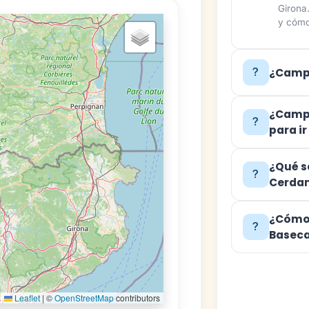
Girona
y cómo
¿Campi
¿Camp
para i
¿Qué s
Cerda
¿Cómo 
Basec
Leaflet
|
©
OpenStreetMap
contributors