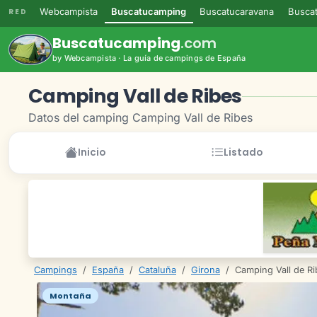
Webcampista
Buscatucamping
Buscatucaravana
Buscat
RED
Buscatucamping
.com
by Webcampista · La guía de campings de España
Camping Vall de Ribes
Datos del camping Camping Vall de Ribes
Inicio
Listado
Campings
/
España
/
Cataluña
/
Girona
/
Camping Vall de Ri
Montaña