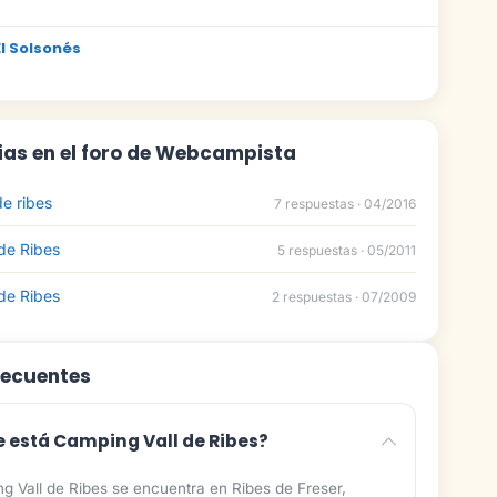
l Solsonés
ias en el foro de Webcampista
e ribes
7 respuestas · 04/2016
de Ribes
5 respuestas · 05/2011
de Ribes
2 respuestas · 07/2009
recuentes
 está Camping Vall de Ribes?
g Vall de Ribes se encuentra en Ribes de Freser,