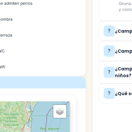
Se admiten perros
Girona
y cómo
Sombra
¿Campi
Terraza
¿Campi
WC
ifi
¿Campi
niños?
¿Qué s