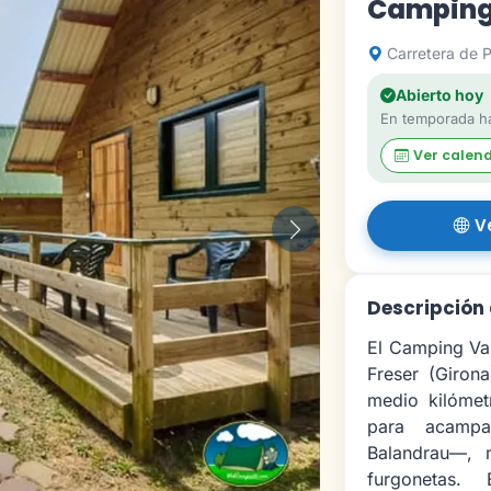
Camping 
Carretera de P
Abierto hoy
En temporada ha
Ver calen
V
Siguiente
Descripción 
El Camping Val
Freser (Girona
medio kilómet
para acampa
Balandrau—, 
furgonetas. 