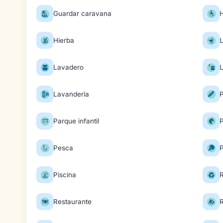
Guardar caravana
H
Hierba
Lavadero
Lavandería
Parque infantil
P
Pesca
Piscina
R
Restaurante
R