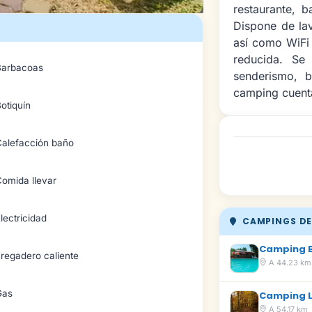
restaurante, b
Dispone de lav
así como WiFi
reducida. Se 
Barbacoas
senderismo, 
camping cuenta
otiquín
Calefacción baño
omida llevar
lectricidad
CAMPINGS DE
Camping 
regadero caliente
A 44.23 km
Gas
Camping 
A 54.17 km