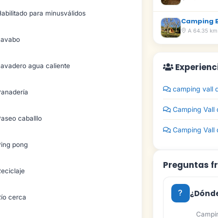
abilitado para minusválidos
Camping E
A 64.35 km
Lavabo
Experienc
Lavadero agua caliente
camping vall d
Panadería
Camping Vall 
aseo caballlo
Camping Vall 
Ping pong
Preguntas f
eciclaje
¿Dónde
ío cerca
Campin