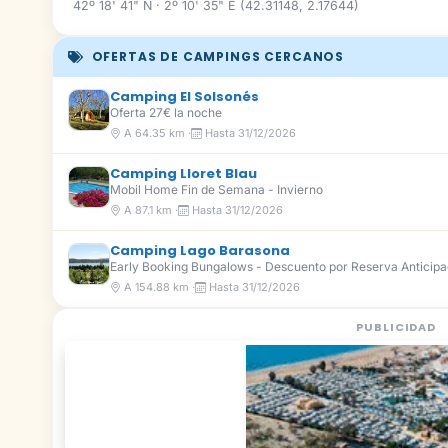
42º 18' 41" N · 2º 10' 35" E (42.31148, 2.17644)
OFERTAS DE CAMPINGS CERCANOS
Camping El Solsonés
Oferta 27€ la noche
A 64.35 km ·
Hasta 31/12/2026
Camping Lloret Blau
Mobil Home Fin de Semana - Invierno
A 87.1 km ·
Hasta 31/12/2026
Camping Lago Barasona
Early Booking Bungalows - Descuento por Reserva Anticip
A 154.88 km ·
Hasta 31/12/2026
PUBLICIDAD