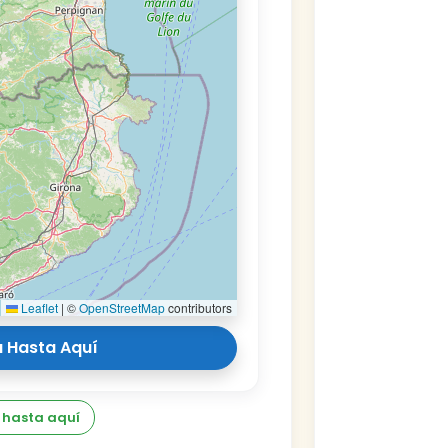
Leaflet
|
©
OpenStreetMap
contributors
 Hasta Aquí
 hasta aquí