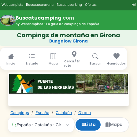
Webcampista
Buscatucaravana
Buscatuparking
Ofertas
Buscatucamping
.com
by Webcampista · La guía de campings de España
Campings de montaña en Girona
Bungalow Girona
Cerca / En
Inicio
Listado
Mapa
Buscar
Guardados
ruta
Campings
/
España
/
Cataluña
/
Girona
Lista
Mapa
España · Cataluña · Girona · Cualquier servicio