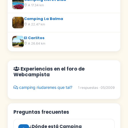
A 17.34 km
Camping La Balma
A 22.47 km
El Carlitos
A 26.64 km
Experiencias en el foro de
Webcampista
camping riudarenes que tal?
1 respuestas · 05/2009
Preguntas frecuentes
¿Dónde está Camping