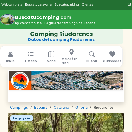
Webcampista
Buscatucaravana
Buscatuparking
Ofertas
Buscatucamping
.com
by Webcampista · La guía de campings de España
Camping Riudarenes
Datos del camping Riudarenes
Cerca / En
Inicio
Listado
Mapa
Buscar
Guardados
ruta
Campings
/
España
/
Cataluña
/
Girona
/
Riudarenes
Lago / río