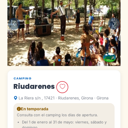
Anterior
Siguie
CAMPING
Riudarenes
La Riera s/n , 17421 · Riudarenes, Girona · Girona
En temporada
Consulta con el camping los días de apertura.
Del 1 de enero al 31 de mayo: viernes, sábado y
domingo