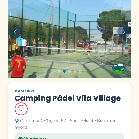
Anterior
Siguie
CAMPING
Camping Pàdel Vila Village
Carretera C-35, km 67 · Sant Feliu de Buixalleu ·
Girona
Abierto hoy