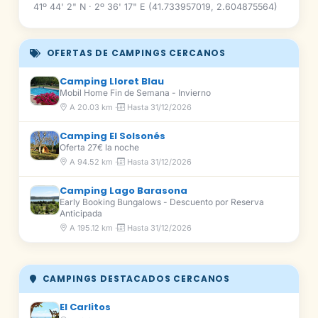
41º 44' 2" N · 2º 36' 17" E (41.733957019, 2.604875564)
OFERTAS DE CAMPINGS CERCANOS
Camping Lloret Blau
Mobil Home Fin de Semana - Invierno
A 20.03 km ·
Hasta 31/12/2026
Camping El Solsonés
Oferta 27€ la noche
A 94.52 km ·
Hasta 31/12/2026
Camping Lago Barasona
Early Booking Bungalows - Descuento por Reserva
Anticipada
A 195.12 km ·
Hasta 31/12/2026
CAMPINGS DESTACADOS CERCANOS
El Carlitos