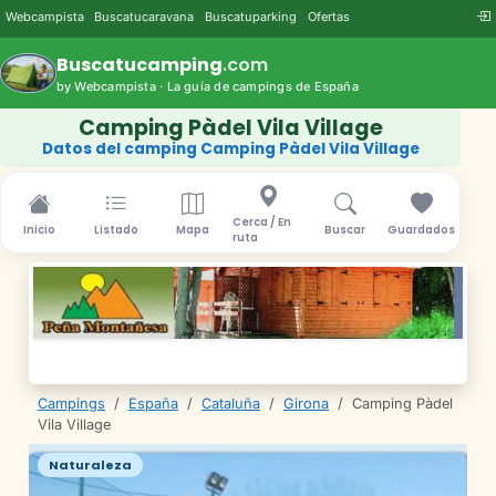
Webcampista
Buscatucaravana
Buscatuparking
Ofertas
Buscatucamping
.com
by Webcampista · La guía de campings de España
Camping Pàdel Vila Village
Datos del camping Camping Pàdel Vila Village
Cerca / En
Inicio
Listado
Mapa
Buscar
Guardados
ruta
Campings
/
España
/
Cataluña
/
Girona
/
Camping Pàdel
Vila Village
Naturaleza