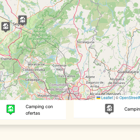
Leaflet
|
©
OpenStree
Camping con
Campi
ofertas