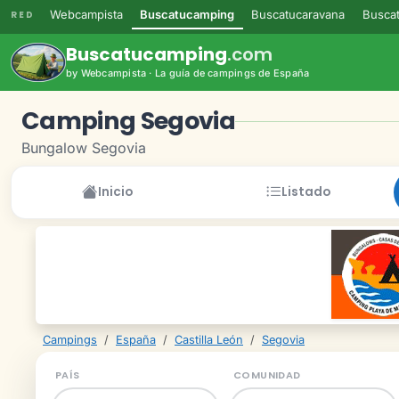
Webcampista
Buscatucamping
Buscatucaravana
Buscat
RED
Buscatucamping
.com
by Webcampista · La guía de campings de España
Camping Segovia
Bungalow Segovia
Inicio
Listado
Campings
/
España
/
Castilla León
/
Segovia
PAÍS
COMUNIDAD