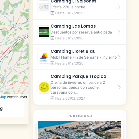
Camping El Solsones
Oferta 27€ la noche
Hasta 31/12/2026
Camping Las Lomas
Descuentos por reserva anticipada
Hasta 31/12/2026
Camping Lloret Blau
Mobil Home Fin de Semana - Invierno
Hasta 31/12/2026
Camping Parque Tropical
Oferta de invierno en parcela 2
personas, tienda con coche,
caravana con...
tMap
contributors
Hasta 02/02/2027
ng
PUBLICIDAD