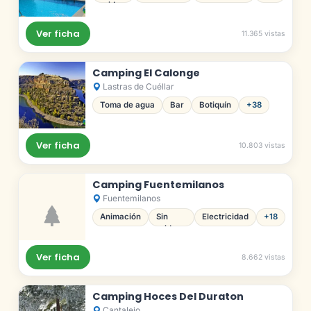
ruido
cercana
Ver ficha
11.365 vistas
Camping El Calonge
Lastras de Cuéllar
Toma de agua
Bar
Botiquín
+38
Ver ficha
10.803 vistas
Camping Fuentemilanos
Fuentemilanos
Animación
Sin
Electricidad
+18
ruido
Ver ficha
8.662 vistas
Camping Hoces Del Duraton
Cantalejo