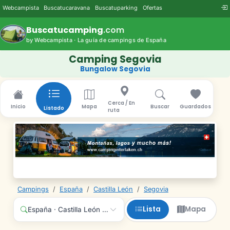
Webcampista
Buscatucaravana
Buscatuparking
Ofertas
Buscatucamping
.com
by Webcampista · La guía de campings de España
Camping Segovia
Bungalow Segovia
Cerca / En
Inicio
Mapa
Buscar
Guardados
Listado
ruta
Campings
/
España
/
Castilla León
/
Segovia
Lista
Mapa
España · Castilla León · Segovia · Cualquier servicio