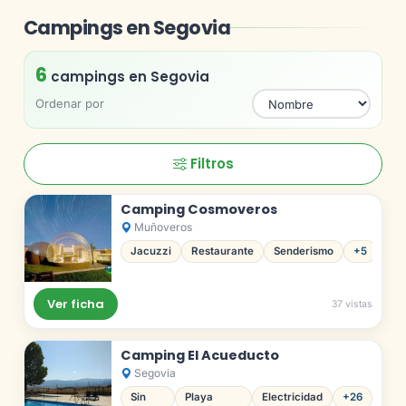
Campings en Segovia
6
campings en Segovia
Ordenar por
Filtros
Camping Cosmoveros
Muñoveros
Jacuzzi
Restaurante
Senderismo
+5
Ver ficha
37 vistas
Camping El Acueducto
Segovia
Sin
Playa
Electricidad
+26