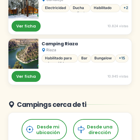
Electricidad
Ducha
Habilitado
+22
caliente
para
minusválidos
Ver ficha
10.824 vistas
Camping Riaza
Riaza
Habilitado para
Bar
Bungalow
+15
minusválidos
Ver ficha
10.945 vistas
Campings cerca de ti
Desde mi
Desde una
ubicación
dirección