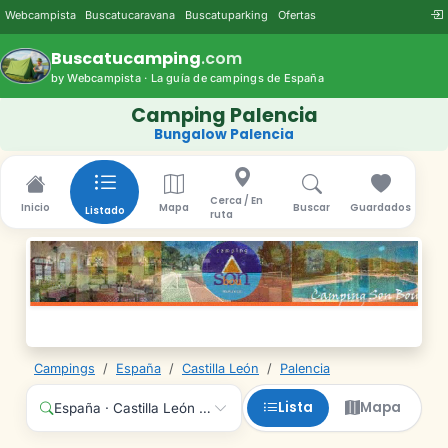
Webcampista
Buscatucaravana
Buscatuparking
Ofertas
Buscatucamping
.com
by Webcampista · La guía de campings de España
Camping Palencia
Bungalow Palencia
Cerca / En
Inicio
Mapa
Buscar
Guardados
Listado
ruta
Campings
/
España
/
Castilla León
/
Palencia
Lista
Mapa
España · Castilla León · Palencia · Cualquier servicio