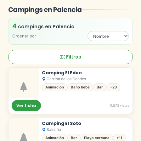
Campings en Palencia
4
campings en Palencia
Ordenar por
Filtros
Camping El Eden
Carrion de los Condes
Animación
Baño bebé
Bar
+23
Ver ficha
11.873 vistas
Camping El Soto
Saldaña
Animación
Bar
Playa cercana
+11