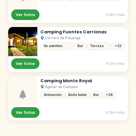
Ver ficha
11.260 vistas
Camping Fuentes Carrionas
Cervera de Pisuerga
Se admiten
Bar
Terraza
+22
perros
bar
Ver ficha
15.051 vistas
Camping Monte Royal
Aguilar de Campoo
Animación
Baño bebé
Bar
+26
Ver ficha
9.394 vistas