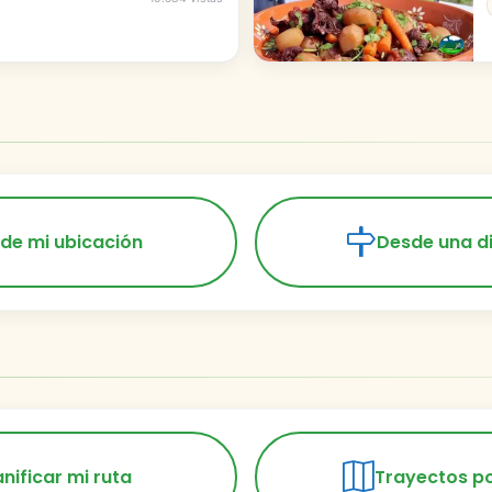
de mi ubicación
Desde una d
anificar mi ruta
Trayectos p