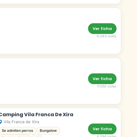
Ver ficha
12.063 vistas
Ver ficha
11.050 vistas
Camping Vila Franca De Xira
Vila Franca de Xira
Ver ficha
Se admiten perros
Bungalow
6.094 vistas