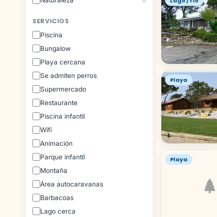
Naturaleza
Lago / río
SERVICIOS
Piscina
Bungalow
Playa cercana
Se admiten perros
Playa
Supermercado
Restaurante
Piscina infantil
Wifi
Animación
Parque infantil
Playa
Montaña
Área autocaravanas
Barbacoas
Lago cerca