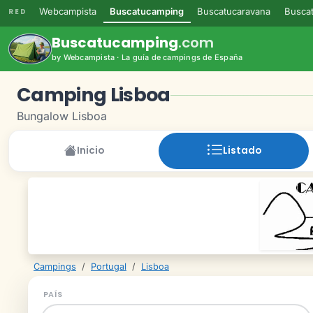
Webcampista
Buscatucamping
Buscatucaravana
Buscat
RED
Buscatucamping
.com
by Webcampista · La guía de campings de España
Camping Lisboa
Bungalow Lisboa
Inicio
Listado
Campings
/
Portugal
/
Lisboa
PAÍS