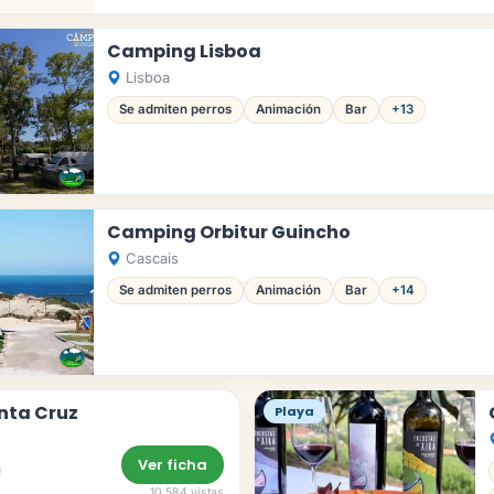
Camping Lisboa
Lisboa
Se admiten perros
Animación
Bar
+13
Camping Orbitur Guincho
Cascais
Se admiten perros
Animación
Bar
+14
nta Cruz
Playa
Ver ficha
10.584 vistas