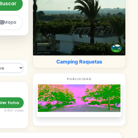
Buscar
Mapa
Camping Roquetas
PUBLICIDAD
Ver ficha
9.907 vistas