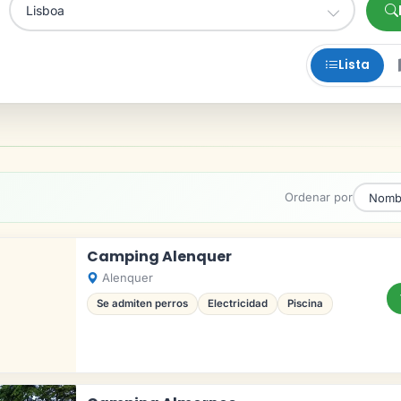
Lista
Ordenar por
Camping Alenquer
Alenquer
Se admiten perros
Electricidad
Piscina