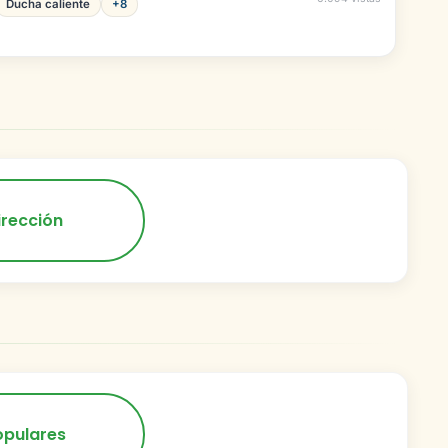
Ducha caliente
+8
irección
opulares