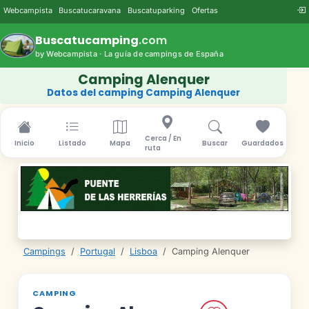
Webcampista
Buscatucaravana
Buscatuparking
Ofertas
Buscatucamping
.com
by Webcampista · La guía de campings de España
Camping Alenquer
Datos del camping Camping Alenquer
Cerca / En
Inicio
Listado
Mapa
Buscar
Guardados
ruta
Campings
/
Portugal
/
Lisboa
/
Camping Alenquer
CAMPING