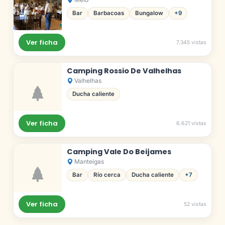
Bar
Barbacoas
Bungalow
+9
Ver ficha
7.345 vistas
Camping Rossio De Valhelhas
Valhelhas
Ducha caliente
Ver ficha
6.621 vistas
Camping Vale Do Beijames
Manteigas
Bar
Río cerca
Ducha caliente
+7
Ver ficha
52 vistas