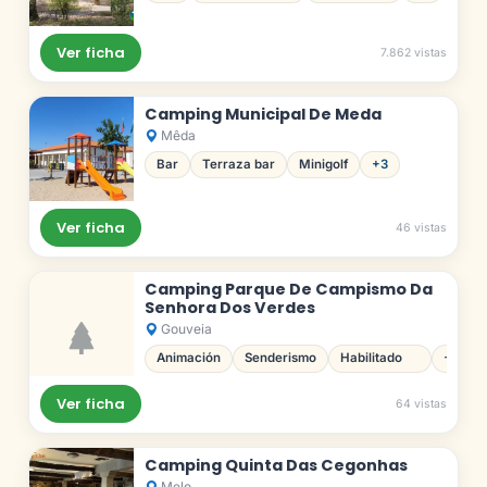
Ver ficha
7.862 vistas
Camping Municipal De Meda
Mêda
Bar
Terraza bar
Minigolf
+3
Ver ficha
46 vistas
Camping Parque De Campismo Da
Senhora Dos Verdes
Gouveia
Animación
Senderismo
Habilitado
+4
para
minusválidos
Ver ficha
64 vistas
Camping Quinta Das Cegonhas
Melo