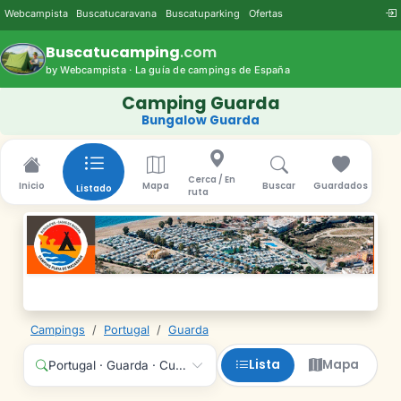
Webcampista
Buscatucaravana
Buscatuparking
Ofertas
Buscatucamping
.com
by Webcampista · La guía de campings de España
Camping Guarda
Bungalow Guarda
Cerca / En
Inicio
Mapa
Buscar
Guardados
Listado
ruta
Campings
/
Portugal
/
Guarda
Lista
Mapa
Portugal · Guarda · Cualquier servicio