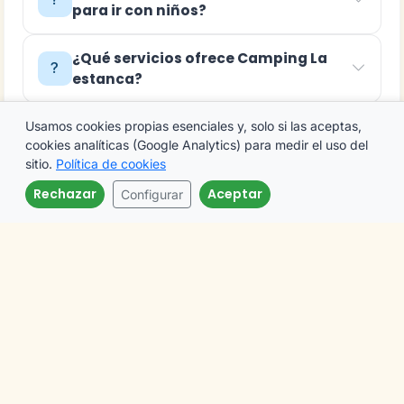
para ir con niños?
¿Qué servicios ofrece Camping La
estanca?
¿Cómo reservar o contactar con
Usamos cookies propias esenciales y, solo si las aceptas,
cookies analíticas (Google Analytics) para medir el uso del
Camping La estanca?
sitio.
Política de cookies
Rechazar
Aceptar
Configurar
Llamar
Email
by Webcampista · © 2004-2026 Webcampista.com
Envíanos un email
Listado de Campings
Aviso Legal
Campings en España
Política de Privacidad
Campings en Aragón
Política de Cookies
Mapa de Campings
Configurar cookies
Campings en Ruta
Quiénes somos
Campings por Destinos
Mapa del Sitio
Servicios por Provincia
Blog
Menú Profesionales