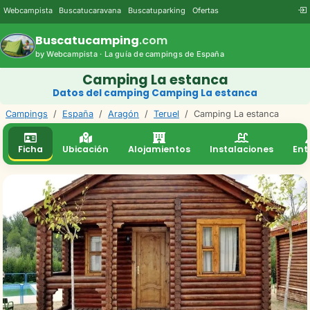
Webcampista
Buscatucaravana
Buscatuparking
Ofertas
Buscatucamping
.com
by Webcampista · La guía de campings de España
Camping La estanca
Datos del camping Camping La estanca
Campings
/
España
/
Aragón
/
Teruel
/
Camping La estanca
Ficha
Ubicación
Alojamientos
Instalaciones
Ent