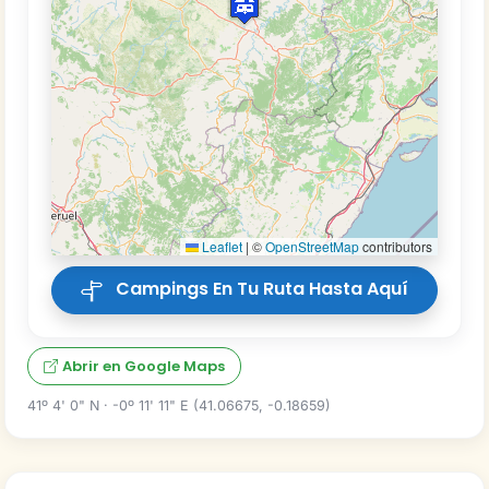
Leaflet
|
©
OpenStreetMap
contributors
Campings En Tu Ruta Hasta Aquí
Abrir en Google Maps
41º 4' 0" N · -0º 11' 11" E (41.06675, -0.18659)