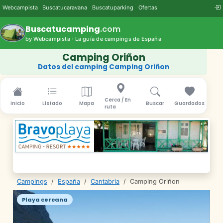
Webcampista
Buscatucaravana
Buscatuparking
Ofertas
Buscatucamping
.com
by Webcampista · La guía de campings de España
Camping Oriñon
Datos del camping Camping Oriñon
Cerca / En
Inicio
Listado
Mapa
Buscar
Guardados
ruta
Campings
/
España
/
Cantabria
/
Camping Oriñon
Playa cercana