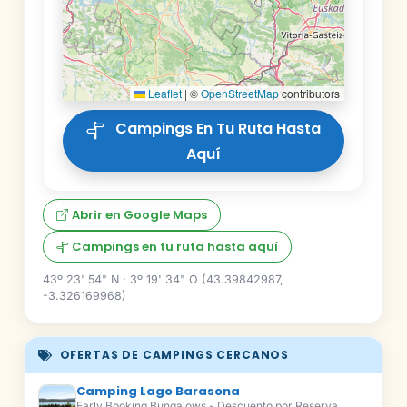
Leaflet
|
©
OpenStreetMap
contributors
Campings En Tu Ruta Hasta
Aquí
Abrir en Google Maps
Campings en tu ruta hasta aquí
43º 23' 54" N · 3º 19' 34" O (43.39842987,
-3.326169968)
OFERTAS DE CAMPINGS CERCANOS
Camping Lago Barasona
Early Booking Bungalows - Descuento por Reserva