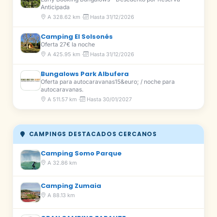
Anticipada
A 328.62 km ·
Hasta 31/12/2026
Camping El Solsonés
Oferta 27€ la noche
A 425.95 km ·
Hasta 31/12/2026
Bungalows Park Albufera
Oferta para autocaravanas15&euro; / noche para
autocaravanas.
A 511.57 km ·
Hasta 30/01/2027
CAMPINGS DESTACADOS CERCANOS
Camping Somo Parque
A 32.86 km
Camping Zumaia
A 88.13 km