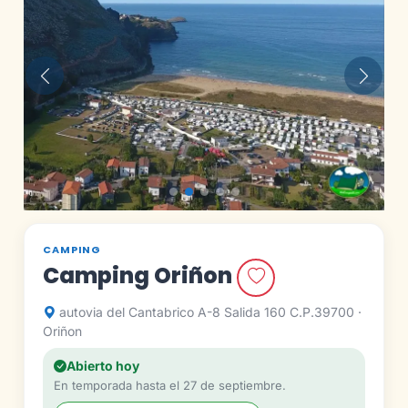
Anterior
Siguie
CAMPING
Camping Oriñon
autovia del Cantabrico A-8 Salida 160 C.P.39700 ·
Oriñon
Abierto hoy
En temporada hasta el 27 de septiembre.