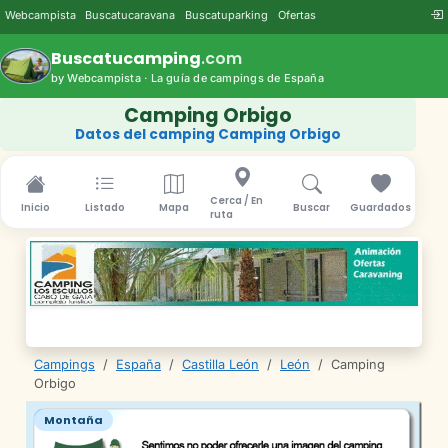
Webcampista
Buscatucaravana
Buscatuparking
Ofertas
Buscatucamping
.com
by Webcampista · La guía de campings de España
Camping Orbigo
Datos del camping Camping Orbigo
Cerca / En
Inicio
Listado
Mapa
Buscar
Guardados
ruta
Campings
/
España
/
Castilla León
/
León
/
Camping
Orbigo
Montaña