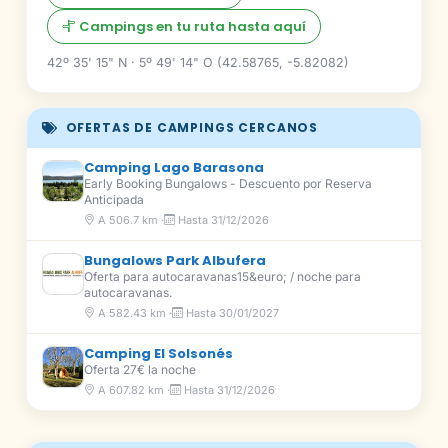
Campings en tu ruta hasta aquí
42º 35' 15" N · 5º 49' 14" O (42.58765, -5.82082)
OFERTAS DE CAMPINGS CERCANOS
Camping Lago Barasona
Early Booking Bungalows - Descuento por Reserva
Anticipada
A 506.7 km ·
Hasta 31/12/2026
Bungalows Park Albufera
Oferta para autocaravanas15&euro; / noche para
autocaravanas.
A 582.43 km ·
Hasta 30/01/2027
Camping El Solsonés
Oferta 27€ la noche
A 607.82 km ·
Hasta 31/12/2026