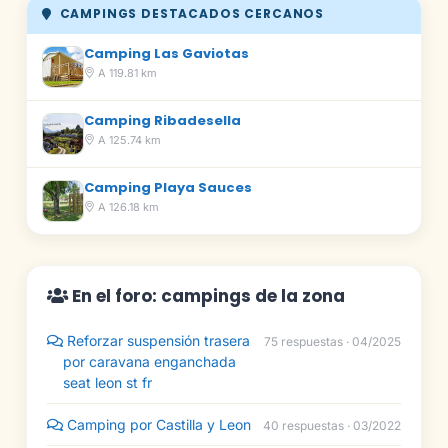
CAMPINGS DESTACADOS CERCANOS
Camping Las Gaviotas
A 119.81 km
Camping Ribadesella
A 125.74 km
Camping Playa Sauces
A 126.18 km
En el foro: campings de la zona
Reforzar suspensión trasera
75 respuestas · 04/2025
por caravana enganchada
seat leon st fr
Camping por Castilla y Leon
40 respuestas · 03/2022