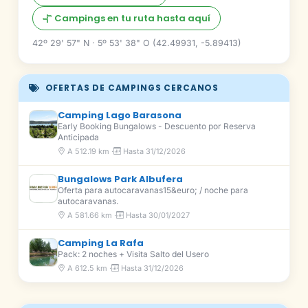
Campings en tu ruta hasta aquí
42º 29' 57" N · 5º 53' 38" O (42.49931, -5.89413)
OFERTAS DE CAMPINGS CERCANOS
Camping Lago Barasona
Early Booking Bungalows - Descuento por Reserva
Anticipada
A 512.19 km ·
Hasta 31/12/2026
Bungalows Park Albufera
Oferta para autocaravanas15&euro; / noche para
autocaravanas.
A 581.66 km ·
Hasta 30/01/2027
Camping La Rafa
Pack: 2 noches + Visita Salto del Usero
A 612.5 km ·
Hasta 31/12/2026