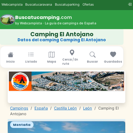
Webcampista
Buscatucaravana
Buscatuparking
Ofertas
Buscatucamping
.com
by Webcampista · La guía de campings de España
Camping El Antojano
Datos del camping Camping El Antojano
Cerca / En
Inicio
Listado
Mapa
Buscar
Guardados
ruta
Campings
/
España
/
Castilla León
/
León
/
Camping El
Antojano
Montaña