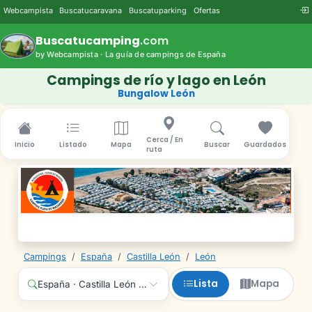
Webcampista
Buscatucaravana
Buscatuparking
Ofertas
Buscatucamping
.com
by Webcampista · La guía de campings de España
Campings de río y lago en León
Bungalow León
Cerca / En
Inicio
Listado
Mapa
Buscar
Guardados
ruta
Campings
/
España
/
Castilla León
/
León
Lista
Mapa
España · Castilla León · León · Cualquier servicio