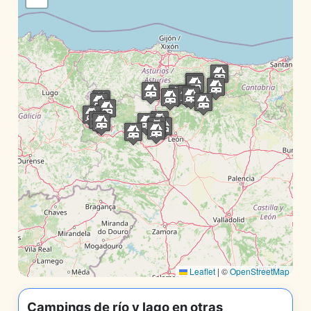
Leaflet
|
©
OpenStreetMap
Campings de río y lago en otras