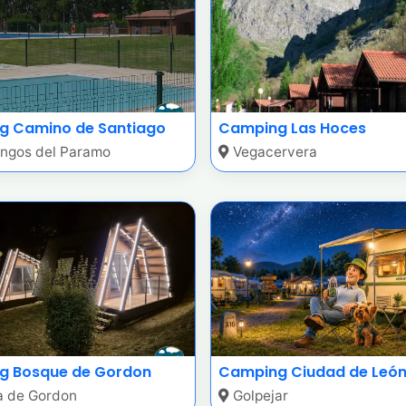
g Camino de Santiago
Camping Las Hoces
angos del Paramo
Vegacervera
g Bosque de Gordon
Camping Ciudad de Leó
a de Gordon
Golpejar