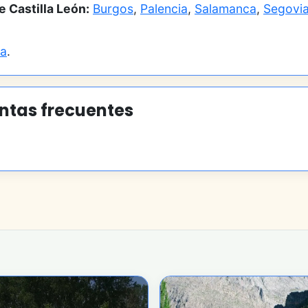
 Castilla León:
Burgos
,
Palencia
,
Salamanca
,
Segovi
ña
.
ntas frecuentes