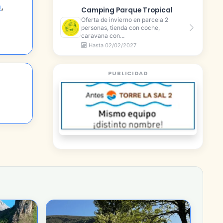
a
,
Camping Parque Tropical
Oferta de invierno en parcela 2
personas, tienda con coche,
caravana con...
Hasta 02/02/2027
PUBLICIDAD