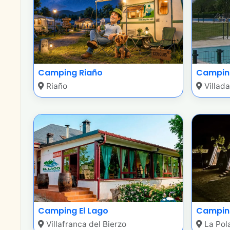
Camping Riaño
Campin
Riaño
Villad
Camping El Lago
Campin
Villafranca del Bierzo
La Pol