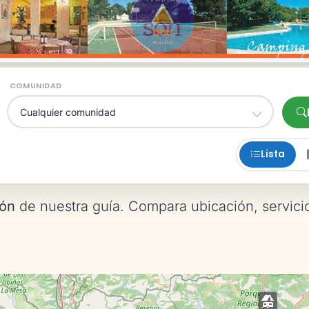
COMUNIDAD
Lista
eón
de nuestra guía. Compara ubicación, servici