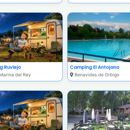
 Ruviejo
Camping El Antojano
Marina del Rey
Benavides de Orbigo