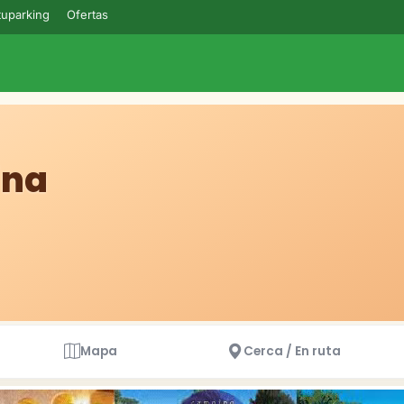
uparking
Ofertas
ina
Mapa
Cerca / En ruta