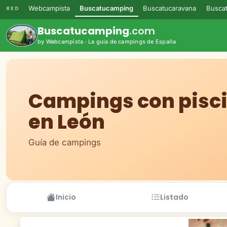
Webcampista
Buscatucamping
Buscatucaravana
Buscat
RED
Buscatucamping
.com
by Webcampista · La guía de campings de España
Campings con pisc
en León
Guía de campings
Inicio
Listado