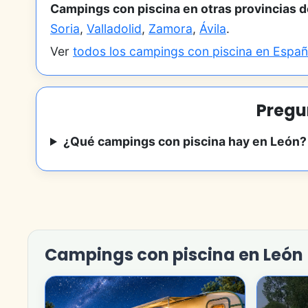
Campings con piscina en otras provincias de
Soria
,
Valladolid
,
Zamora
,
Ávila
.
Ver
todos los campings con piscina en Espa
Pregu
¿Qué campings con piscina hay en León?
Campings con piscina en León