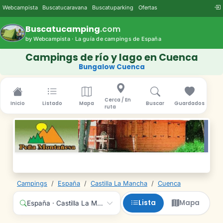
Webcampista
Buscatucaravana
Buscatuparking
Ofertas
Buscatucamping
.com
by Webcampista · La guía de campings de España
Campings de río y lago en Cuenca
Bungalow Cuenca
Cerca / En
Inicio
Listado
Mapa
Buscar
Guardados
ruta
Campings
/
España
/
Castilla La Mancha
/
Cuenca
Lista
Mapa
España · Castilla La Mancha · Cuenca · Cualquier servicio