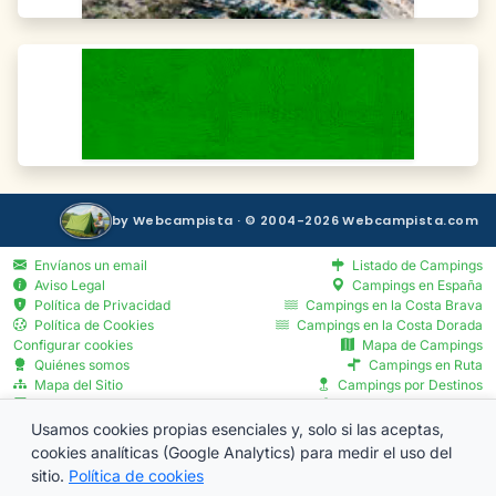
by Webcampista · © 2004-2026 Webcampista.com
Envíanos un email
Listado de Campings
Aviso Legal
Campings en España
Política de Privacidad
Campings en la Costa Brava
Política de Cookies
Campings en la Costa Dorada
Configurar cookies
Mapa de Campings
Quiénes somos
Campings en Ruta
Mapa del Sitio
Campings por Destinos
Blog
Servicios por Provincia
Menú Profesionales
Usamos cookies propias esenciales y, solo si las aceptas,
cookies analíticas (Google Analytics) para medir el uso del
sitio.
Política de cookies