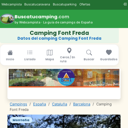
Webcampista
Buscatucaravana
Buscatuparking
Ofertas
Buscatucamping
.com
by Webcampista · La guía de campings de España
Camping Font Freda
Datos del camping Camping Font Freda
Cerca / En
Inicio
Listado
Mapa
Buscar
Guardados
ruta
Campings
/
España
/
Cataluña
/
Barcelona
/
Camping
Font Freda
Montaña