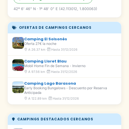
42º 6' 46" N · 1º 48' 0" E (42.113012, 1.800063)
OFERTAS DE CAMPINGS CERCANOS
Camping El Solsonés
Oferta 27€ la noche
A 26.37 km ·
Hasta 31/12/2026
Camping Lloret Blau
Mobil Home Fin de Semana - Invierno
A 97.56 km ·
Hasta 31/12/2026
Camping Lago Barasona
Early Booking Bungalows - Descuento por Reserva
Anticipada
A 122.89 km ·
Hasta 31/12/2026
CAMPINGS DESTACADOS CERCANOS