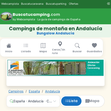
Webcampista
Buscatucaravana
Buscatuparking
Ofertas
Buscatucamping
.com
by Webcampista · La guía de campings de España
Campings de montaña en Andalucía
Bungalow Andalucía
Cerca / En
Inicio
Listado
Mapa
Buscar
Guardados
ruta
Campings
/
España
/
Andalucía
Lista
Mapa
España · Andalucía · Cualquier servicio