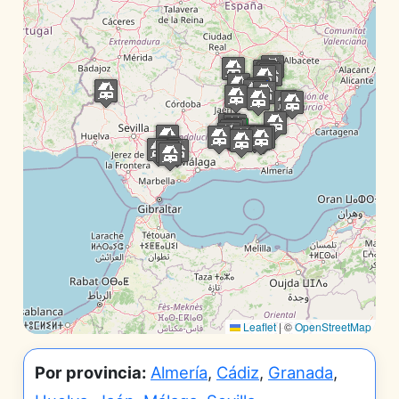
Leaflet
|
©
OpenStreetMap
Por provincia:
Almería
,
Cádiz
,
Granada
,