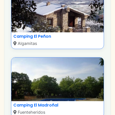
Camping El Peñon
Algamitas
Camping El Madroñal
Fuenteheridos