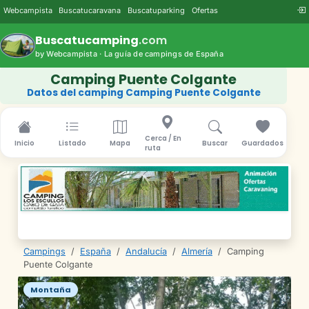
Webcampista
Buscatucaravana
Buscatuparking
Ofertas
Buscatucamping
.com
by Webcampista · La guía de campings de España
Camping Puente Colgante
Datos del camping Camping Puente Colgante
Cerca / En
Inicio
Listado
Mapa
Buscar
Guardados
ruta
Campings
/
España
/
Andalucía
/
Almería
/
Camping
Puente Colgante
Montaña