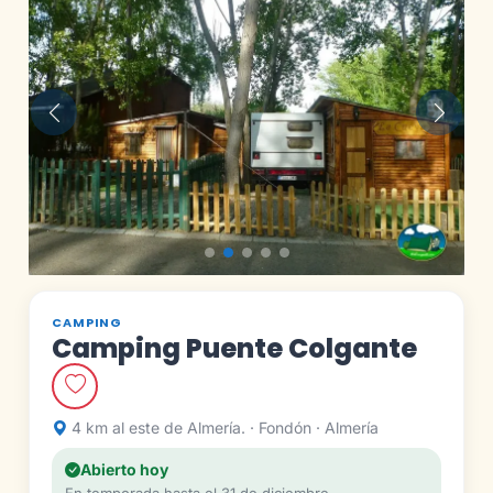
Anterior
Siguie
CAMPING
Camping Puente Colgante
4 km al este de Almería. · Fondón · Almería
Abierto hoy