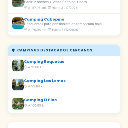
Pack: 2 noches + Visita Salto del Usero
A 157.05 km ·
Hasta 31/12/2026
Camping Cabopino
Descuentos para pensionista en temporada baja
A 176.94 km ·
Hasta 31/12/2026
CAMPINGS DESTACADOS CERCANOS
Camping Roquetas
A 31.66 km
Camping Las Lomas
A 55.84 km
Camping El Pino
A 100.95 km