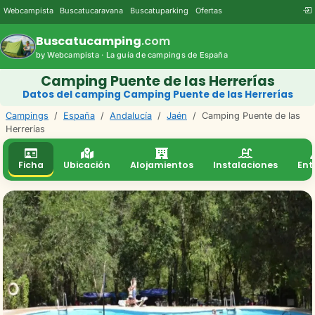
Webcampista
Buscatucaravana
Buscatuparking
Ofertas
Buscatucamping
.com
by Webcampista · La guía de campings de España
Camping Puente de las Herrerías
Datos del camping Camping Puente de las Herrerías
Campings
/
España
/
Andalucía
/
Jaén
/
Camping Puente de las
Herrerías
Ficha
Ubicación
Alojamientos
Instalaciones
Ent