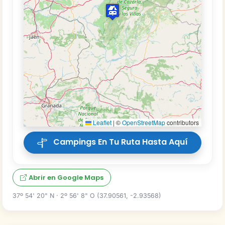
Leaflet
|
©
OpenStreetMap
contributors
Campings En Tu Ruta Hasta Aquí
Abrir en Google Maps
37º 54' 20" N · 2º 56' 8" O (37.90561, -2.93568)