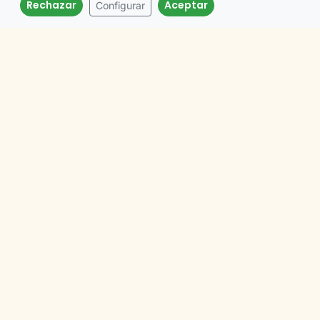
Rechazar
Aceptar
Configurar
Llamar
Email
Camping Puente de las Herrerías se encuentra en
Cazorla, Jaén. En la ficha puedes ver su ubicación
exacta en el mapa y cómo llegar.
¿Camping Puente de las Herrerías
admite mascotas?
¿Camping Puente de las Herrerías
tiene piscina?
¿Camping Puente de las Herrerías es
adecuado para ir con niños?
¿Qué servicios ofrece Camping
Puente de las Herrerías?