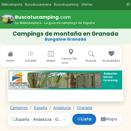
Webcampista
Buscatucaravana
Buscatuparking
Ofertas
Buscatucamping
.com
by Webcampista · La guía de campings de España
Campings de montaña en Granada
Bungalow Granada
Cerca / En
Inicio
Listado
Mapa
Buscar
Guardados
ruta
Campings
/
España
/
Andalucía
/
Granada
Lista
Mapa
España · Andalucía · Granada · Cualquier servicio