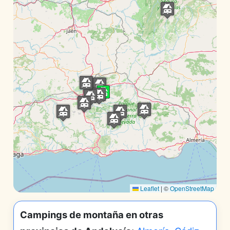
Leaflet
|
©
OpenStreetMap
Campings de montaña en otras