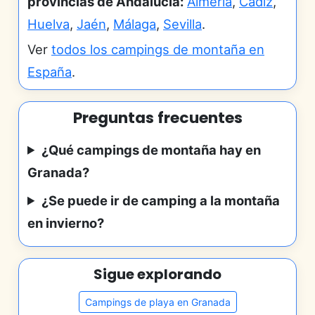
provincias de Andalucía:
Almería
,
Cádiz
,
Huelva
,
Jaén
,
Málaga
,
Sevilla
.
Ver
todos los campings de montaña en
España
.
Preguntas frecuentes
¿Qué campings de montaña hay en
Granada?
¿Se puede ir de camping a la montaña
en invierno?
Sigue explorando
Campings de playa en Granada