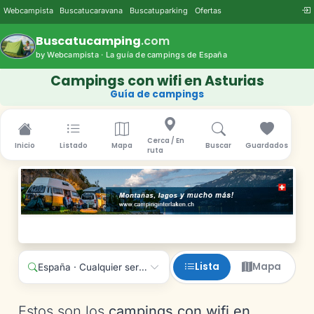
Webcampista
Buscatucaravana
Buscatuparking
Ofertas
Buscatucamping
.com
by Webcampista · La guía de campings de España
Campings con wifi en Asturias
Guía de campings
Cerca / En
Inicio
Listado
Mapa
Buscar
Guardados
ruta
Lista
Mapa
España · Cualquier servicio
Estos son los
campings con wifi en