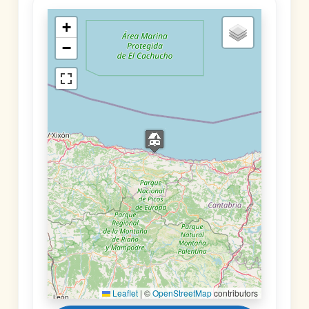
+
−
Leaflet
|
©
OpenStreetMap
contributors