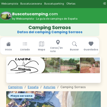
Webcampista
Buscatucaravana
Buscatuparking
Ofertas
Buscatucamping
.com
by Webcampista · La guía de campings de España
Camping Sorraos
Datos del camping Camping Sorraos
Cerca / En
Inicio
Listado
Mapa
Buscar
Guardados
ruta
Campings
/
España
/
Asturias
/
Camping Sorraos
Playa cercana