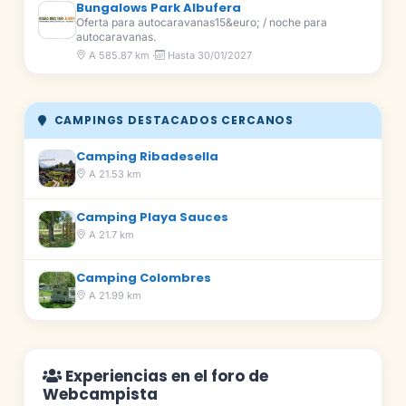
Bungalows Park Albufera
Oferta para autocaravanas15&euro; / noche para
autocaravanas.
A 585.87 km ·
Hasta 30/01/2027
CAMPINGS DESTACADOS CERCANOS
Camping Ribadesella
A 21.53 km
Camping Playa Sauces
A 21.7 km
Camping Colombres
A 21.99 km
Experiencias en el foro de
Webcampista