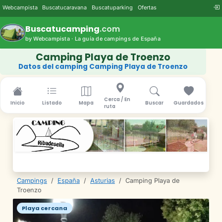
Webcampista
Buscatucaravana
Buscatuparking
Ofertas
Buscatucamping
.com
by Webcampista · La guía de campings de España
Camping Playa de Troenzo
Datos del camping Camping Playa de Troenzo
Cerca / En
Inicio
Listado
Mapa
Buscar
Guardados
ruta
Campings
/
España
/
Asturias
/
Camping Playa de
Troenzo
Playa cercana