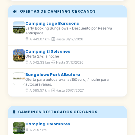
OFERTAS DE CAMPINGS CERCANOS
Camping Lago Barasona
Early Booking Bungalows - Descuento por Reserva
Anticipada
A 443.07 km ·
Hasta 31/12/2026
Camping El Solsonés
Oferta 27€ la noche
A 542.33 km ·
Hasta 31/12/2026
Bungalows Park Albufera
Oferta para autocaravanas15&euro; / noche para
autocaravanas.
A 585.57 km ·
Hasta 30/01/2027
CAMPINGS DESTACADOS CERCANOS
Camping Colombres
A 21.57 km