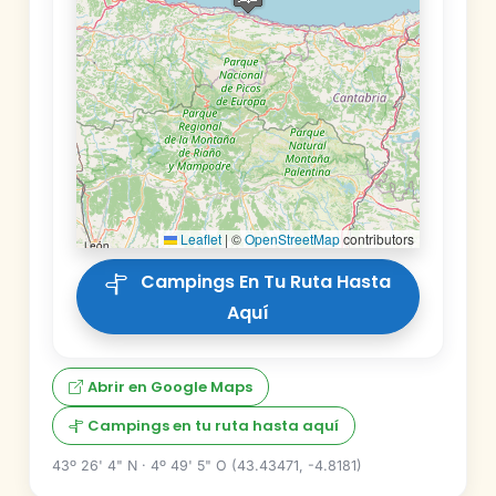
Leaflet
|
©
OpenStreetMap
contributors
Campings En Tu Ruta Hasta
Aquí
Abrir en Google Maps
Campings en tu ruta hasta aquí
43º 26' 4" N · 4º 49' 5" O (43.43471, -4.8181)