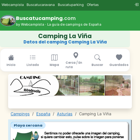
Webcampista
Buscatucaravana
Buscatuparking
Ofertas
Buscatucamping
.com
by Webcampista · La guía de campings de España
Camping La Viña
Datos del camping Camping La Viña
Cerca / En
Inicio
Listado
Mapa
Buscar
Guardados
ruta
Campings
/
España
/
Asturias
/
Camping La Viña
Playa cercana