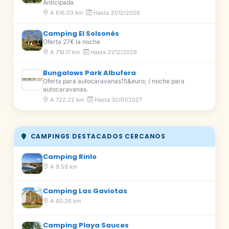
Anticipada
A 616.03 km ·
Hasta 31/12/2026
Camping El Solsonés
Oferta 27€ la noche
A 716.17 km ·
Hasta 31/12/2026
Bungalows Park Albufera
Oferta para autocaravanas15&euro; / noche para
autocaravanas.
A 722.22 km ·
Hasta 30/01/2027
CAMPINGS DESTACADOS CERCANOS
Camping Rinlo
A 9.59 km
Camping Las Gaviotas
A 80.26 km
Camping Playa Sauces