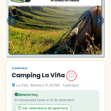
Anterior
Siguie
CAMPING
Camping La Viña
La Viña -Barres C.P.33794 · Castropol
Abierto hoy
En temporada hasta el 31 de diciembre.
Ver calendario de apertura