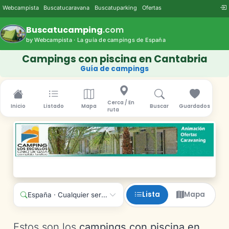
Webcampista
Buscatucaravana
Buscatuparking
Ofertas
Buscatucamping
.com
by Webcampista · La guía de campings de España
Campings con piscina en Cantabria
Guía de campings
Cerca / En
Inicio
Listado
Mapa
Buscar
Guardados
ruta
Lista
Mapa
España · Cualquier servicio
Estos son los
campings con piscina en