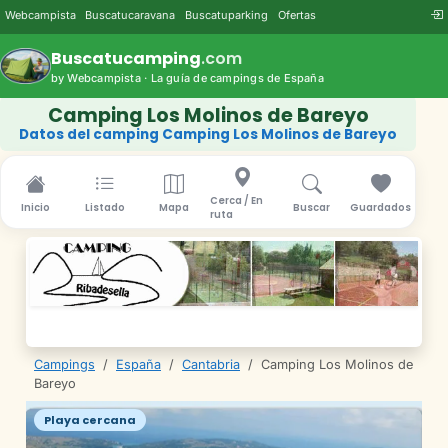
Webcampista
Buscatucaravana
Buscatuparking
Ofertas
Buscatucamping
.com
by Webcampista · La guía de campings de España
Camping Los Molinos de Bareyo
Datos del camping Camping Los Molinos de Bareyo
Cerca / En
Inicio
Listado
Mapa
Buscar
Guardados
ruta
Campings
/
España
/
Cantabria
/
Camping Los Molinos de
Bareyo
Playa cercana