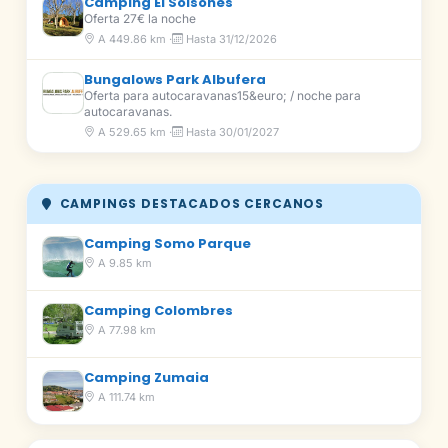
Camping El Solsonés
Oferta 27€ la noche
A 449.86 km ·
Hasta 31/12/2026
Bungalows Park Albufera
Oferta para autocaravanas15&euro; / noche para
autocaravanas.
A 529.65 km ·
Hasta 30/01/2027
CAMPINGS DESTACADOS CERCANOS
Camping Somo Parque
A 9.85 km
Camping Colombres
A 77.98 km
Camping Zumaia
A 111.74 km