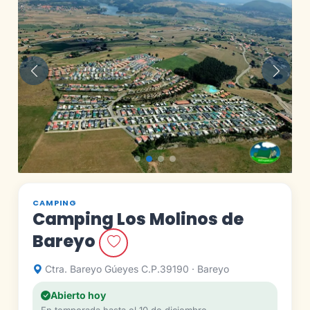
Anterior
Siguie
CAMPING
Camping Los Molinos de
Bareyo
Ctra. Bareyo Gúeyes C.P.39190 · Bareyo
Abierto hoy