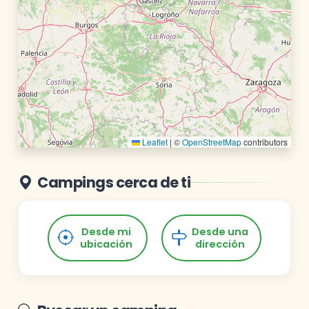
Leaflet
|
©
OpenStreetMap
contributors
Campings cerca de ti
Desde mi
Desde una
ubicación
dirección