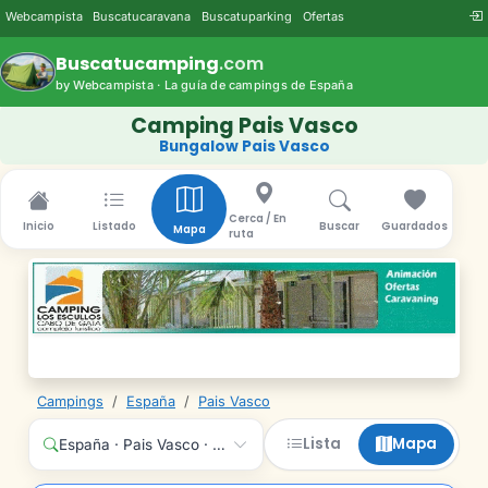
Webcampista
Buscatucaravana
Buscatuparking
Ofertas
Buscatucamping
.com
by Webcampista · La guía de campings de España
Camping Pais Vasco
Bungalow Pais Vasco
Cerca / En
Inicio
Listado
Buscar
Guardados
Mapa
ruta
Campings
/
España
/
Pais Vasco
Lista
Mapa
España · Pais Vasco · Cualquier servicio