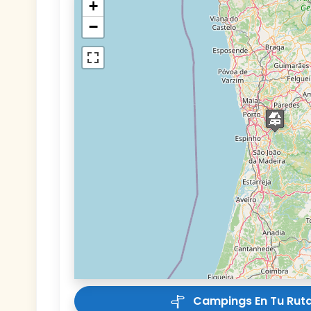
+
−
Campings En Tu Ruta