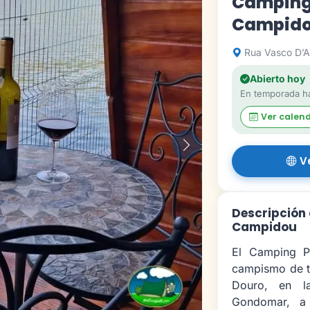
Camping
Campid
Rua Vasco D’A
Abierto hoy
En temporada ha
Ver calen
Siguiente
V
Descripción
Campidou
El Camping P
campismo de tr
Douro, en l
Gondomar, a 