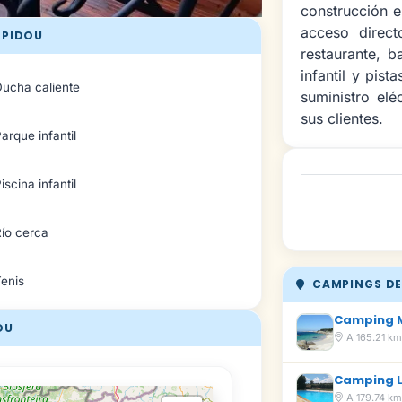
construcción e
acceso directo
MPIDOU
restaurante, b
infantil y pis
Ducha caliente
suministro elé
sus clientes.
arque infantil
iscina infantil
ío cerca
Tenis
CAMPINGS DE
Camping M
OU
A 165.21 k
Camping 
A 179.74 k