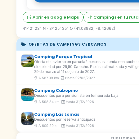
Abrir en Google Maps
Campings en tu ruta
41º 2' 23" N · 8º 25' 35" O (41.03982, -8.42662)
OFERTAS DE CAMPINGS CERCANOS
Camping Parque Tropical
Oferta de invierno en parcela2 personas, tienda con coche
electricidad por 25,50 €/noche. Piscina climatizada y wifi gr
29 de marzo al 11 de junio de 2027.
A 587.09 km ·
Hasta 02/02/2027
Camping Cabopino
Descuentos para pensionista en temporada baja
A 598.84 km ·
Hasta 31/12/2026
Camping Las Lomas
Descuentos por reserva anticipada
A 609.29 km ·
Hasta 31/12/2026
PUBLICIDAD