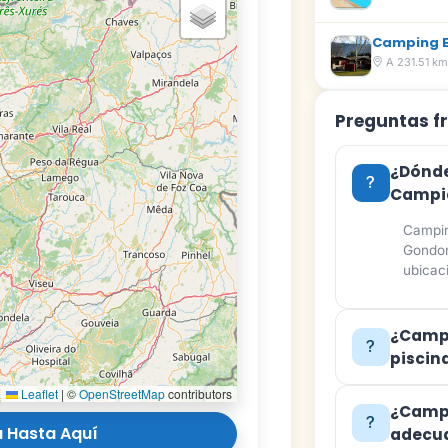
Camping El
A 231.51 k
Preguntas f
¿Dónde
Campi
Campin
Gondom
ubicac
¿Camp
piscin
Leaflet
|
©
OpenStreetMap
contributors
¿Camp
 Hasta Aquí
adecua