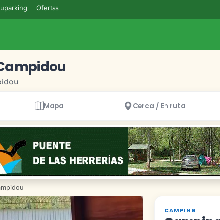
uparking
Ofertas
-Campidou
pidou
Mapa
Cerca / En ruta
ampidou
CAMPING