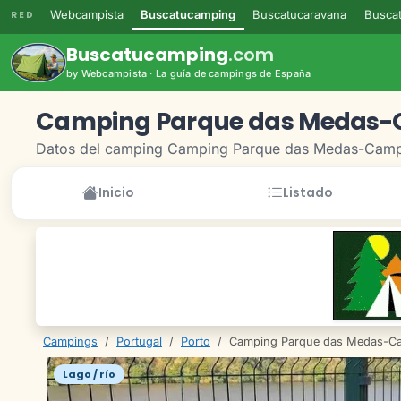
Webcampista
Buscatucamping
Buscatucaravana
Buscat
RED
Buscatucamping
.com
by Webcampista · La guía de campings de España
Camping Parque das Medas
Datos del camping Camping Parque das Medas-Cam
Inicio
Listado
Campings
/
Portugal
/
Porto
/
Camping Parque das Medas-C
Lago / río