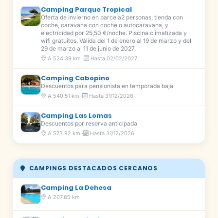
Camping Parque Tropical
Oferta de invierno en parcela2 personas, tienda con
coche, caravana con coche o autocaravana, y
electricidad por 25,50 €/noche. Piscina climatizada y
wifi gratuitos. Válida del 1 de enero al 19 de marzo y del
29 de marzo al 11 de junio de 2027.
A 524.39 km ·
Hasta 02/02/2027
Camping Cabopino
Descuentos para pensionista en temporada baja
A 540.51 km ·
Hasta 31/12/2026
Camping Las Lomas
Descuentos por reserva anticipada
A 573.92 km ·
Hasta 31/12/2026
CAMPINGS DESTACADOS CERCANOS
Camping La Dehesa
A 207.85 km