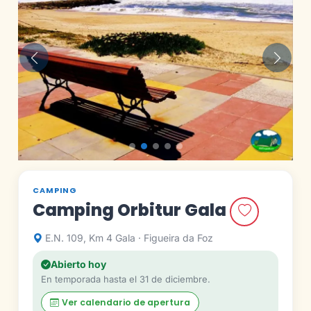
Anterior
Siguie
CAMPING
Camping Orbitur Gala
E.N. 109, Km 4 Gala · Figueira da Foz
Abierto hoy
En temporada hasta el 31 de diciembre.
Ver calendario de apertura