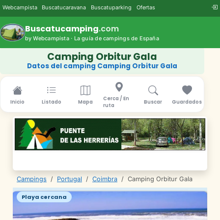
Webcampista
Buscatucaravana
Buscatuparking
Ofertas
Buscatucamping
.com
by Webcampista · La guía de campings de España
Camping Orbitur Gala
Datos del camping Camping Orbitur Gala
Cerca / En
Inicio
Listado
Mapa
Buscar
Guardados
ruta
Campings
/
Portugal
/
Coimbra
/
Camping Orbitur Gala
Playa cercana